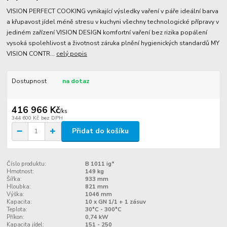
VISION PERFECT COOKING vynikající výsledky vaření v páře ideální barva
a křupavost jídel méně stresu v kuchyni všechny technologické přípravy v
jediném zařízení VISION DESIGN komfortní vaření bez rizika popálení
vysoká spolehlivost a životnost záruka plnění hygienických standardů MY
VISION CONTR...
celý popis
Dostupnost
na dotaz
416 966 Kč
/
ks
344 600 Kč
bez DPH
Přidat do košíku
Číslo produktu:
B 1011 ig*
Hmotnost:
149 kg
Šířka:
933 mm
Hloubka:
821 mm
Výška:
1046 mm
Kapacita:
10 x GN 1/1 + 1 zásuv
Teplota:
30°C - 300°C
Příkon:
0,74 kW
Kapacita jídel:
151 - 250