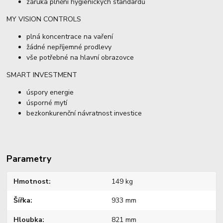
záruka plnění hygienických standardů
MY VISION CONTROLS
plná koncentrace na vaření
žádné nepříjemné prodlevy
vše potřebné na hlavní obrazovce
SMART INVESTMENT
úspory energie
úsporné mytí
bezkonkurenční návratnost investice
Parametry
Hmotnost
149 kg
Šířka
933 mm
Hloubka
821 mm