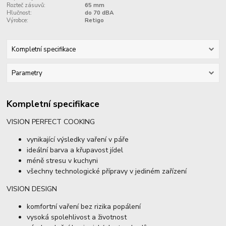
Rozteč zásuvů:
65 mm
Hlučnost:
do 70 dBA
Výrobce:
Retigo
Kompletní specifikace
Parametry
Kompletní specifikace
VISION PERFECT COOKING
vynikající výsledky vaření v páře
ideální barva a křupavost jídel
méně stresu v kuchyni
všechny technologické přípravy v jediném zařízení
VISION DESIGN
komfortní vaření bez rizika popálení
vysoká spolehlivost a životnost