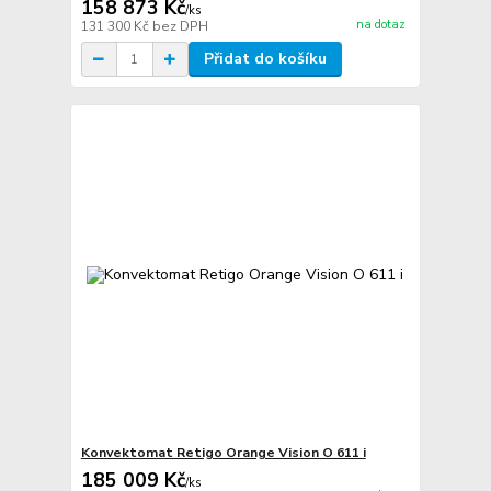
158 873 Kč
/
ks
na dotaz
131 300 Kč
bez DPH
Přidat do košíku
Konvektomat Retigo Orange Vision O 611 i
185 009 Kč
/
ks