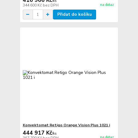
416 966 Kč
/
ks
na dotaz
344 600 Kč
bez DPH
Přidat do košíku
Konvektomat Retigo Orange Vision Plus 1021 i
444 917 Kč
/
ks
na dotaz
367 700 Kč
bez DPH