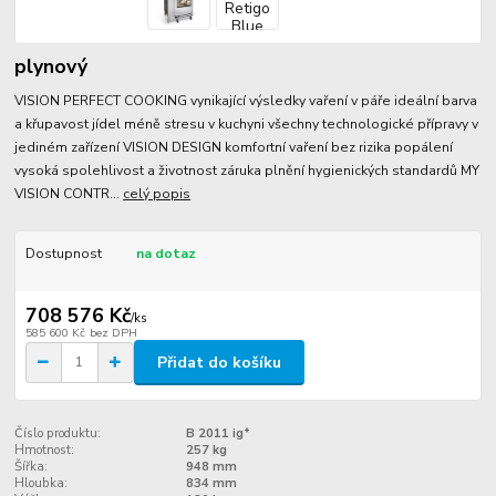
plynový
VISION PERFECT COOKING vynikající výsledky vaření v páře ideální barva
a křupavost jídel méně stresu v kuchyni všechny technologické přípravy v
jediném zařízení VISION DESIGN komfortní vaření bez rizika popálení
vysoká spolehlivost a životnost záruka plnění hygienických standardů MY
VISION CONTR...
celý popis
Dostupnost
na dotaz
708 576 Kč
/
ks
585 600 Kč
bez DPH
Přidat do košíku
Číslo produktu:
B 2011 ig*
Hmotnost:
257 kg
Šířka:
948 mm
Hloubka:
834 mm