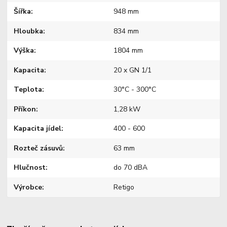
Šířka
948 mm
Hloubka
834 mm
Výška
1804 mm
Kapacita
20 x GN 1/1
Teplota
30°C - 300°C
Příkon
1,28 kW
Kapacita jídel
400 - 600
Rozteč zásuvů
63 mm
Hlučnost
do 70 dBA
Výrobce
Retigo