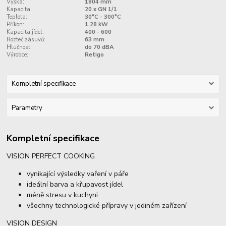
Výška:
1804 mm
Kapacita:
20 x GN 1/1
Teplota:
30°C - 300°C
Příkon:
1,28 kW
Kapacita jídel:
400 - 600
Rozteč zásuvů:
63 mm
Hlučnost:
do 70 dBA
Výrobce:
Retigo
Kompletní specifikace
Parametry
Kompletní specifikace
VISION PERFECT COOKING
vynikající výsledky vaření v páře
ideální barva a křupavost jídel
méně stresu v kuchyni
všechny technologické přípravy v jediném zařízení
VISION DESIGN