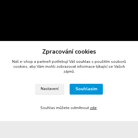
Zpracování cookies
Náš e-shop a partneři potřebují Váš
souhlas
s použitím souborů
Kontakty
cookies, aby Vám mohli zobrazovat informace týkající se Vašich
zájmů.
Marcela Šmídová
+420 723 725 881
Souhlasím
Nastavení
(Po-Pá, 8-16 hod.)
gastrocentrum@email.cz
Souhlas můžete odmítnout
zde
.