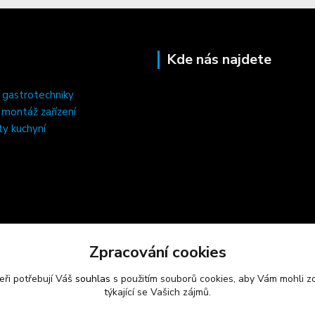
Kde nás najdete
 gastrotechniky
, montáž zařízení
ty kuchyní
Zpracování cookies
eři potřebují Váš
souhlas
s použitím souborů cookies, aby Vám mohli z
týkající se Vašich zájmů.