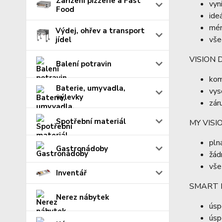
Zařízení pizzerie a Fast
vyn
Food
ide
mén
Výdej, ohřev a transport
vše
jídel
VISION 
Balení potravin
kom
Baterie, umyvadla,
vys
výlevky
zár
Spotřební materiál
MY VIS
pln
Gastronádoby
žád
vše
Inventář
SMART 
Nerez nábytek
úsp
úsp