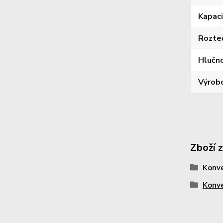
Kapaci
Rozte
Hlučn
Výrob
Zboží 
Konv
Konv