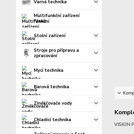
Varná technika
Multifunkční zařízení
iVario
Stolní zařízení
Stroje pro přípravu a
zpracování
Mycí technika
Barová technika
Kompl
Změkčovače vody
Komple
Chladicí technika
VISION 