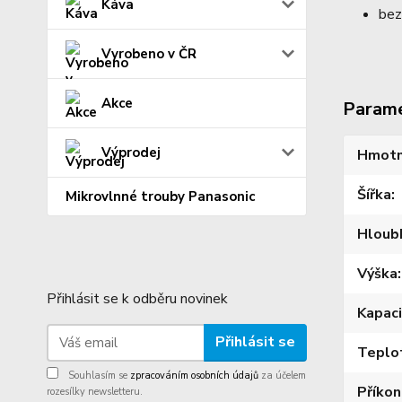
Káva
bez
Vyrobeno v ČR
Akce
Param
Výprodej
Hmotn
Šířka
Mikrovlnné trouby Panasonic
Hloub
Výška
Přihlásit se k odběru novinek
Kapac
Přihlásit se
Teplo
Souhlasím se
zpracováním osobních údajů
za účelem
Příkon
rozesílky newsletteru.