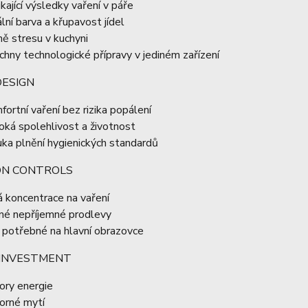
ikající výsledky vaření v páře
ální barva a křupavost jídel
ě stresu v kuchyni
chny technologické přípravy v jediném zařízení
DESIGN
fortní vaření bez rizika popálení
oká spolehlivost a životnost
uka plnění hygienických standardů
ION CONTROLS
á koncentrace na vaření
né nepříjemné prodlevy
 potřebné na hlavní obrazovce
INVESTMENT
ory energie
orné mytí