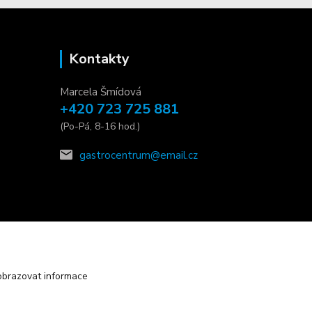
Kontakty
Marcela Šmídová
+420 723 725 881
(Po-Pá, 8-16 hod.)
gastrocentrum@email.cz
obrazovat informace