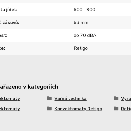
ta jídel
600 - 900
č zásuvů
63 mm
ost
do 70 dBA
ce
Retigo
zařazeno v kategoriích
ektomaty
Varná technika
Vyro
ektomaty
Konvektomaty Retigo
Reti