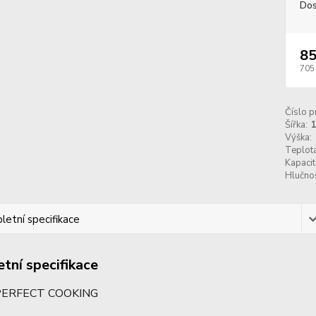
Dos
85
705
Číslo p
Šířka:
Výška:
Teplota
Kapacita
Hlučnos
etní specifikace
tní specifikace
PERFECT COOKING