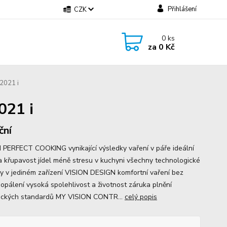
Přihlášení
CZK
0
ks
za
0 Kč
2021 i
021 i
ční
 PERFECT COOKING vynikající výsledky vaření v páře ideální
a křupavost jídel méně stresu v kuchyni všechny technologické
vy v jediném zařízení VISION DESIGN komfortní vaření bez
popálení vysoká spolehlivost a životnost záruka plnění
ických standardů MY VISION CONTR...
celý popis