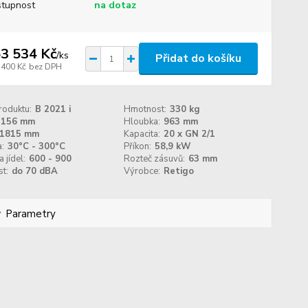
tupnost
na dotaz
3 534 Kč
/
ks
Přidat do košíku
 400 Kč
bez DPH
roduktu:
B 2021 i
Hmotnost:
330 kg
1156 mm
Hloubka:
963 mm
1815 mm
Kapacita:
20 x GN 2/1
:
30°C - 300°C
Příkon:
58,9 kW
 jídel:
600 - 900
Rozteč zásuvů:
63 mm
t:
do 70 dBA
Výrobce:
Retigo
Parametry