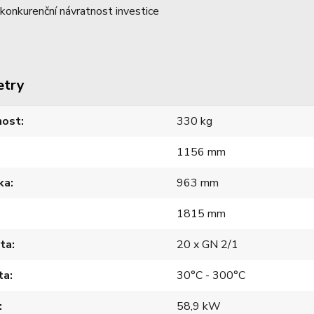
konkurenční návratnost investice
etry
ost
330 kg
1156 mm
ka
963 mm
1815 mm
ita
20 x GN 2/1
ta
30°C - 300°C
58,9 kW