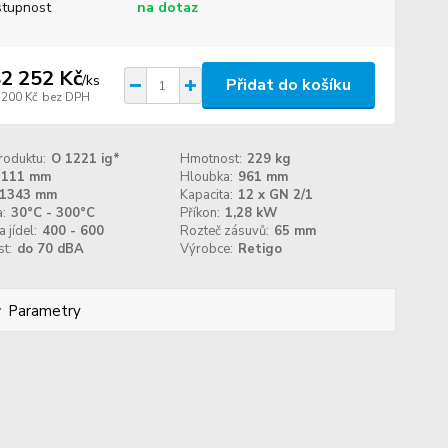
tupnost
na dotaz
2 252 Kč
/
ks
Přidat do košíku
 200 Kč
bez DPH
roduktu:
O 1221 ig*
Hmotnost:
229 kg
1111 mm
Hloubka:
961 mm
1343 mm
Kapacita:
12 x GN 2/1
:
30°C - 300°C
Příkon:
1,28 kW
 jídel:
400 - 600
Rozteč zásuvů:
65 mm
t:
do 70 dBA
Výrobce:
Retigo
Parametry