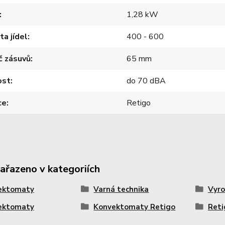
1,28 kW
ta jídel
400 - 600
č zásuvů
65 mm
ost
do 70 dBA
ce
Retigo
zařazeno v kategoriích
ektomaty
Varná technika
Vyro
ektomaty
Konvektomaty Retigo
Reti