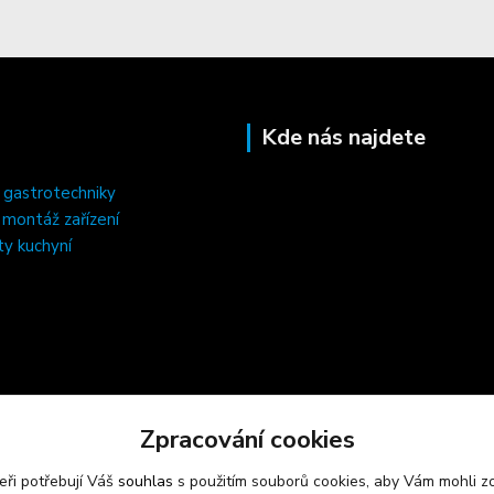
Kde nás najdete
 gastrotechniky
, montáž zařízení
ty kuchyní
Zpracování cookies
eři potřebují Váš
souhlas
s použitím souborů cookies, aby Vám mohli z