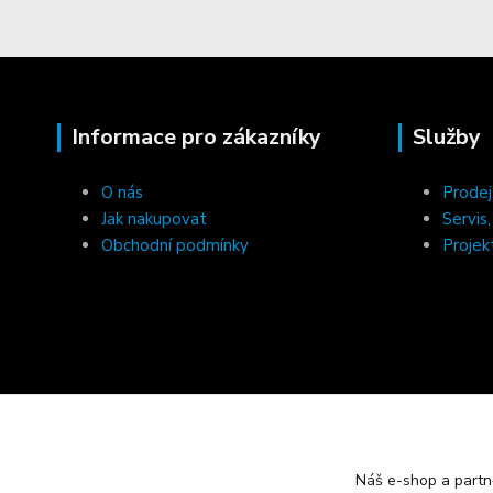
Informace pro zákazníky
Služby
O nás
Prodej
Jak nakupovat
Servis
Obchodní podmínky
Projek
Náš e-shop a partn