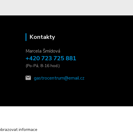
Kontakty
Marcela Šmídová
+420 723 725 881
(Po-Pá, 8-16 hod.)
gastrocentrum@email.cz
obrazovat informace