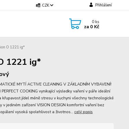
Přihlášení
CZK
0
ks
za
0 Kč
ion O 1221 ig*
O 1221 ig*
ový
ATICKÉ MYTÍ ACTIVE CLEANING V ZÁKLADNÍM VYBAVENÍ!
 PERFECT COOKING vynikající výsledky vaření v páře ideální
a křupavost jídel méně stresu v kuchyni všechny technologické
vy v jediném zařízení VISION DESIGN komfortní vaření bez
popálení vysoká spolehlivost a životnos...
celý popis