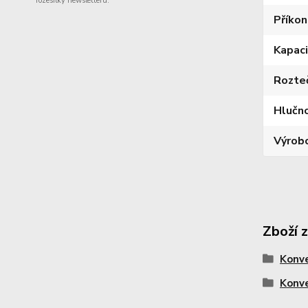
rozesílky newsletteru.
Příkon
Kapaci
Rozte
Hlučn
Výrob
Zboží 
Konv
Konv