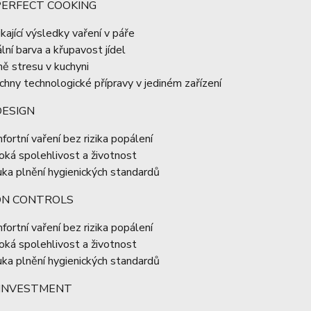
PERFECT COOKING
ikající výsledky vaření v páře
ální barva a křupavost jídel
ě stresu v kuchyni
chny technologické přípravy v jediném zařízení
DESIGN
fortní vaření bez rizika popálení
oká spolehlivost a životnost
uka plnění hygienických standardů
ION CONTROLS
fortní vaření bez rizika popálení
oká spolehlivost a životnost
uka plnění hygienických standardů
INVESTMENT