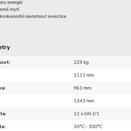
ory energie
orné mytí
konkurenční návratnost investice
etry
ost
229 kg
1111 mm
ka
961 mm
1343 mm
ita
12 x GN 2/1
ta
30°C - 300°C