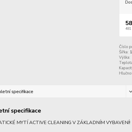
Dos
58
481
Číslo p
Šířka:
Výška:
Teplota
Kapacita
Hlučnos
etní specifikace
tní specifikace
ICKÉ MYTÍ ACTIVE CLEANING V ZÁKLADNÍM VYBAVENÍ!