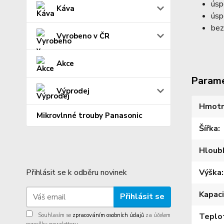
úsp
Káva
úsp
bez
Vyrobeno v ČR
Akce
Param
Výprodej
Hmotn
Mikrovlnné trouby Panasonic
Šířka
Hloub
Přihlásit se k odběru novinek
Výška
Kapac
Přihlásit se
Teplo
Souhlasím se
zpracováním osobních údajů
za účelem