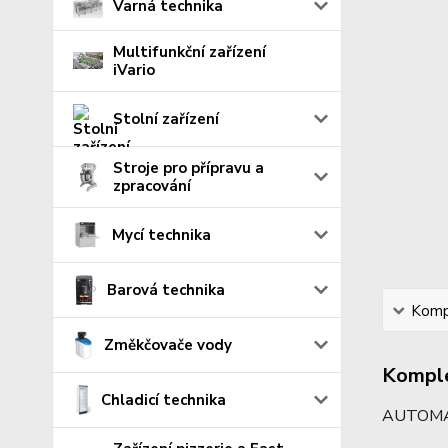
Varná technika
Multifunkční zařízení
iVario
Stolní zařízení
Stroje pro přípravu a
zpracování
Mycí technika
Barová technika
Kompl
Změkčovače vody
Komple
Chladicí technika
AUTOMAT