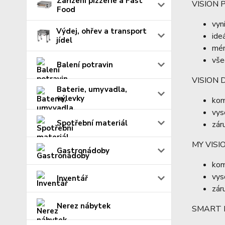
Zařízení pizzerie a Fast
VISION 
Food
vyn
Výdej, ohřev a transport
ide
jídel
mén
vše
Balení potravin
VISION 
Baterie, umyvadla,
výlevky
kom
vys
Spotřební materiál
zár
MY VIS
Gastronádoby
kom
vys
Inventář
zár
Nerez nábytek
SMART 