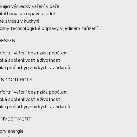
ikající výsledky vaření v páře
ální barva a křupavost jídel
ě stresu v kuchyni
chny technologické přípravy v jediném zařízení
DESIGN
fortní vaření bez rizika popálení
oká spolehlivost a životnost
uka plnění hygienických standardů
ION CONTROLS
fortní vaření bez rizika popálení
oká spolehlivost a životnost
uka plnění hygienických standardů
INVESTMENT
ory energie