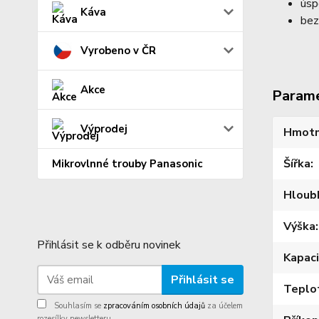
úsp
Káva
bez
Vyrobeno v ČR
Akce
Param
Výprodej
Hmotn
Šířka
Mikrovlnné trouby Panasonic
Hloub
Výška
Přihlásit se k odběru novinek
Kapac
Přihlásit se
Teplo
Souhlasím se
zpracováním osobních údajů
za účelem
rozesílky newsletteru.