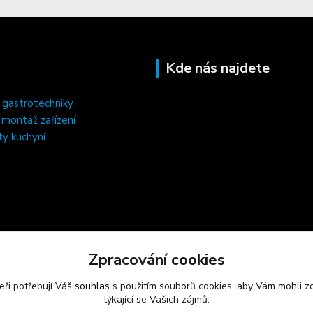
Kde nás najdete
 gastrotechniky
, montáž zařízení
ty kuchyní
Zpracování cookies
eři potřebují Váš
souhlas
s použitím souborů cookies, aby Vám mohli z
týkající se Vašich zájmů.