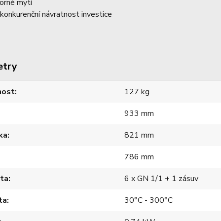
orné mytí
konkurenční návratnost investice
etry
ost
127 kg
933 mm
ka
821 mm
786 mm
ita
6 x GN 1/1 + 1 zásuv
ta
30°C - 300°C