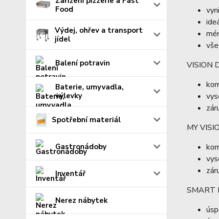
Zařízení pizzerie a Fast
Food
vyn
ide
Výdej, ohřev a transport
mén
jídel
vše
Balení potravin
VISION 
kom
Baterie, umyvadla,
výlevky
vys
zár
Spotřební materiál
MY VIS
Gastronádoby
kom
vys
zár
Inventář
SMART 
Nerez nábytek
úsp