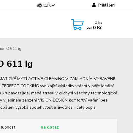
Přihlášení
CZK
0
ks
za
0 Kč
ion O 611 ig
O 611 ig
ATICKÉ MYTÍ ACTIVE CLEANING V ZÁKLADNÍM VYBAVENÍ!
 PERFECT COOKING vynikající výsledky vaření v páře ideální
a křupavost jídel méně stresu v kuchyni všechny technologické
vy v jediném zařízení VISION DESIGN komfortní vaření bez
popálení vysoká spolehlivost a životnos...
celý popis
tupnost
na dotaz