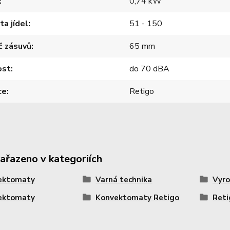
0,74 kW
ta jídel
51 - 150
č zásuvů
65 mm
ost
do 70 dBA
ce
Retigo
zařazeno v kategoriích
ektomaty
Varná technika
Vyro
ektomaty
Konvektomaty Retigo
Reti