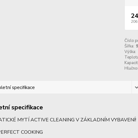
24
206
Číslo p
Šířka:
Výška:
Teplota
Kapacita
Hlučnos
etní specifikace
tní specifikace
ICKÉ MYTÍ ACTIVE CLEANING V ZÁKLADNÍM VYBAVENÍ!
PERFECT COOKING