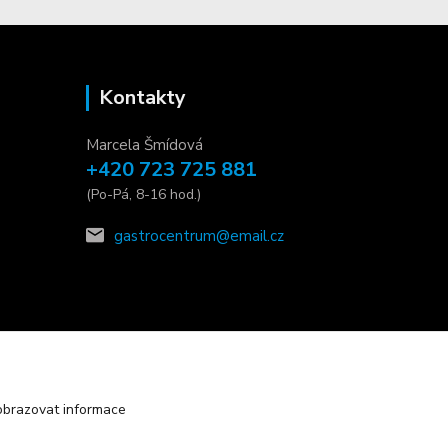
Kontakty
Marcela Šmídová
+420 723 725 881
(Po-Pá, 8-16 hod.)
gastrocentrum@email.cz
obrazovat informace