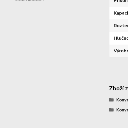
Příkon
Kapaci
Rozte
Hlučn
Výrob
Zboží 
Konv
Konv