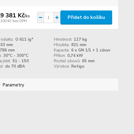
9 381 Kč
/
ks
Přidat do košíku
 100 Kč
bez DPH
roduktu:
O 611 ig*
Hmotnost:
127 kg
933 mm
Hloubka:
821 mm
786 mm
Kapacita:
6 x GN 1/1 + 1 zásuv
:
30°C - 300°C
Příkon:
0,74 kW
 jídel:
51 - 150
Rozteč zásuvů:
65 mm
t:
do 70 dBA
Výrobce:
Retigo
Parametry