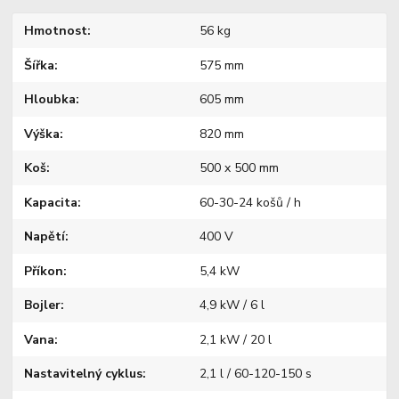
Hmotnost
56 kg
Šířka
575 mm
Hloubka
605 mm
Výška
820 mm
Koš
500 x 500 mm
Kapacita
60-30-24 košů / h
Napětí
400 V
Příkon
5,4 kW
Bojler
4,9 kW / 6 l
Vana
2,1 kW / 20 l
Nastavitelný cyklus
2,1 l / 60-120-150 s