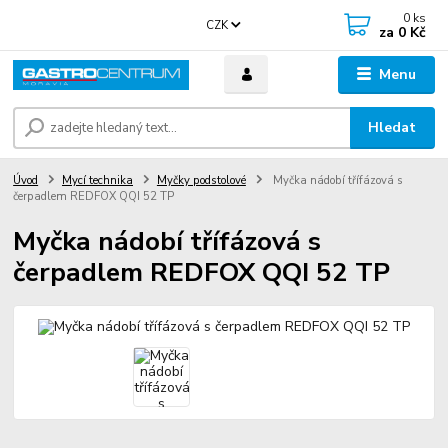
0
ks
CZK
za
0 Kč
Menu
Hledat
Úvod
Mycí technika
Myčky podstolové
Myčka nádobí třífázová s
čerpadlem REDFOX QQI 52 TP
Myčka nádobí třífázová s
čerpadlem REDFOX QQI 52 TP