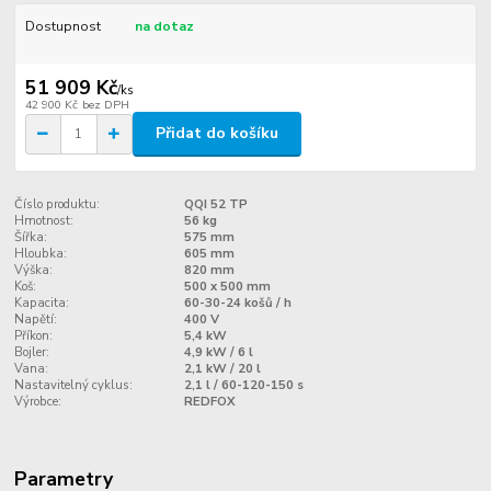
Dostupnost
na dotaz
51 909 Kč
/
ks
42 900 Kč
bez DPH
Přidat do košíku
Číslo produktu:
QQI 52 TP
Hmotnost:
56 kg
Šířka:
575 mm
Hloubka:
605 mm
Výška:
820 mm
Koš:
500 x 500 mm
Kapacita:
60-30-24 košů / h
Napětí:
400 V
Příkon:
5,4 kW
Bojler:
4,9 kW / 6 l
Vana:
2,1 kW / 20 l
Nastavitelný cyklus:
2,1 l / 60-120-150 s
Výrobce:
REDFOX
Parametry