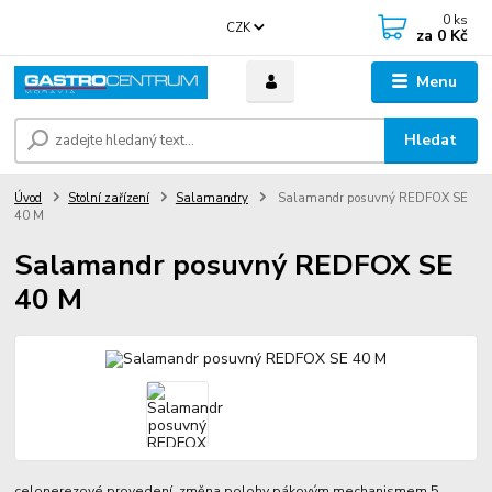
0
ks
CZK
za
0 Kč
Menu
Hledat
Úvod
Stolní zařízení
Salamandry
Salamandr posuvný REDFOX SE
40 M
Salamandr posuvný REDFOX SE
40 M
celonerezové provedení změna polohy pákovým mechanismem 5