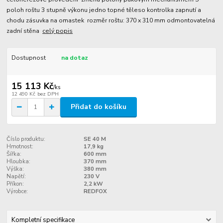
poloh roštu 3 stupně výkonu jedno topné těleso kontrolka zapnutí a
chodu zásuvka na omastek rozměr roštu: 370 x 310 mm odmontovatelná
zadní stěna
celý popis
Dostupnost
na dotaz
15 113 Kč
/
ks
12 490 Kč
bez DPH
Přidat do košíku
Číslo produktu:
SE 40 M
Hmotnost:
17,9 kg
Šířka:
600 mm
Hloubka:
370 mm
Výška:
380 mm
Napětí:
230 V
Příkon:
2,2 kW
Výrobce:
REDFOX
Kompletní specifikace