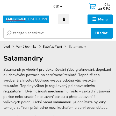
0
ks
CZK
za
0 Kč
Menu
Hledat
Úvod
Varná technika
Stolní zařízení
Salamandry
Salamandry
Salamandr je vhodný pro dokončování jídel, gratinování, dopékání
a uchovávání potravin na servírovací teplotě. Topná tělesa
vyrobená z Incoloy 800 jsou vysoce odolná vůči vysokým
teplotám. Tepelný výkon je regulovaný polohovatelným
regulátorem. Dvě možnosti mechanismu roštu - základní výsuvná
pozice nebo snadné nastavení pákou a přednastavení 4
výškových poloh. Zadní panel salamandru je odnímatelný, díky
tomu je zařízení průchodné mezi kuchařem a servírovací oblasti.