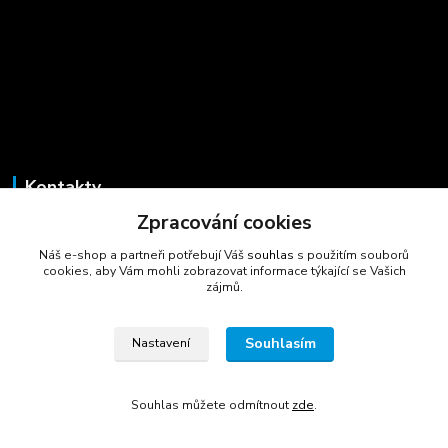
Kontakty
Zpracování cookies
Marcela Šmídová
+420 723 725 881
Náš e-shop a partneři potřebují Váš
souhlas
s použitím souborů
(Po-Pá, 8-16 hod.)
cookies, aby Vám mohli zobrazovat informace týkající se Vašich
zájmů.
gastrocentrum@email.cz
Souhlasím
Nastavení
Souhlas můžete odmítnout
zde
.