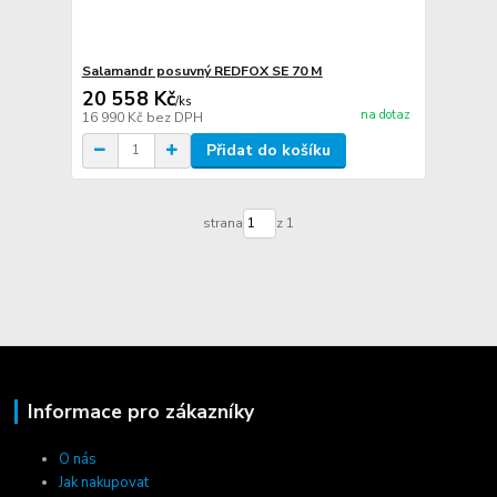
Salamandr posuvný REDFOX SE 70 M
20 558 Kč
/
ks
na dotaz
16 990 Kč
bez DPH
Přidat do košíku
strana
z 1
Informace pro zákazníky
O nás
Jak nakupovat