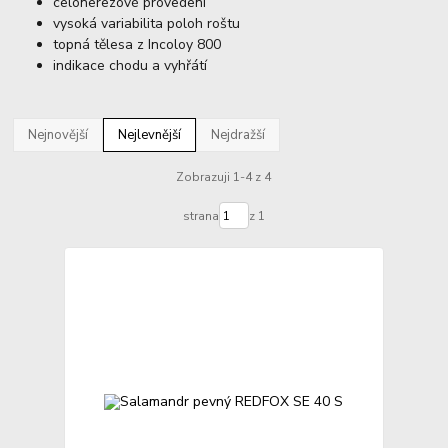
celonerezové provedení
vysoká variabilita poloh roštu
topná tělesa z Incoloy 800
indikace chodu a vyhřátí
Nejnovější
Nejlevnější
Nejdražší
Zobrazuji 1-4 z 4
strana
z 1