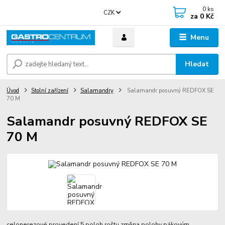
0
ks
CZK
za
0 Kč
Menu
Hledat
Úvod
Stolní zařízení
Salamandry
Salamandr posuvný REDFOX SE
70 M
Salamandr posuvný REDFOX SE
70 M
celonerezové provedení 5 poloh roštu změna polohy pákovým