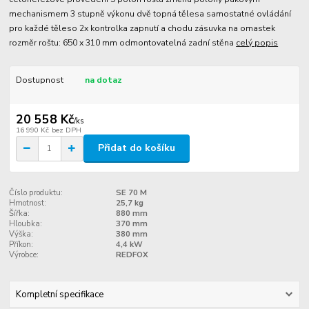
mechanismem 3 stupně výkonu dvě topná tělesa samostatné ovládání
pro každé těleso 2x kontrolka zapnutí a chodu zásuvka na omastek
rozměr roštu: 650 x 310 mm odmontovatelná zadní stěna
celý popis
Dostupnost
na dotaz
20 558 Kč
/
ks
16 990 Kč
bez DPH
Přidat do košíku
Číslo produktu:
SE 70 M
Hmotnost:
25,7 kg
Šířka:
880 mm
Hloubka:
370 mm
Výška:
380 mm
Příkon:
4,4 kW
Výrobce:
REDFOX
Kompletní specifikace