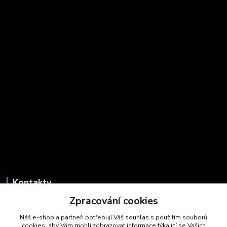
Kontakty
Zpracování cookies
Marcela Šmídová
+420 723 725 881
Náš e-shop a partneři potřebují Váš
souhlas
s použitím souborů
(Po-Pá, 8-16 hod.)
cookies, aby Vám mohli zobrazovat informace týkající se Vašich