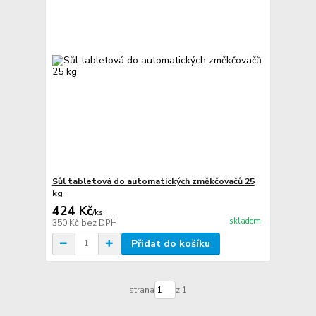
Sůl tabletová do automatických změkčovačů 25
kg
424 Kč
/
ks
skladem
350 Kč
bez DPH
Přidat do košíku
strana
z 1