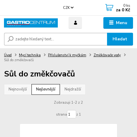
0
ks
CZK
za
0 Kč
Menu
Hledat
Úvod
Mycí technika
Příslušenství k myčkám
Změkčovače vody
Sůl do změkčovačů
Sůl do změkčovačů
Nejnovější
Nejlevnější
Nejdražší
Zobrazuji 1-2 z 2
strana
z 1