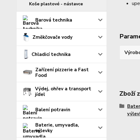
upe
Koše plastové - nástavce
Barová technika
Param
Změkčovače vody
Výrob
Chladicí technika
Zařízení pizzerie a Fast
Food
Výdej, ohřev a transport
Zboží 
jídel
Bater
Balení potravin
výlev
Baterie, umyvadla,
výlevky