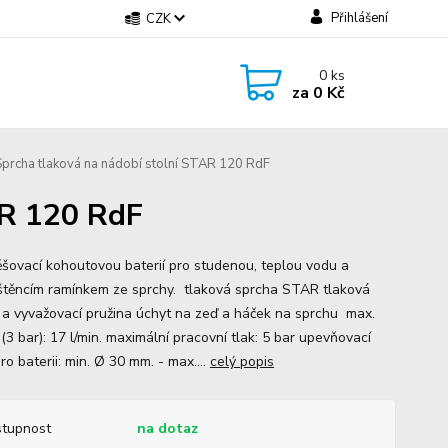
Přihlášení
CZK
0
ks
za
0 Kč
prcha tlaková na nádobí stolní STAR 120 RdF
AR 120 RdF
šovací kohoutovou baterií pro studenou, teplou vodu a
těncím ramínkem ze sprchy. tlaková sprcha STAR tlaková
 a vyvažovací pružina úchyt na zeď a háček na sprchu max.
(3 bar): 17 l/min. maximální pracovní tlak: 5 bar upevňovací
ro baterii: min. Ø 30 mm. - max....
celý popis
tupnost
na dotaz