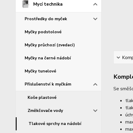
Mycí technika
Prostředky do myček
Myčky podstolové
Myčky průchozí (zvedací)
Kompl
Myčky na černé nádobí
Myčky tunelové
Komple
Příslušenství k myčkám
Se směšo
Koše plastové
tla
tla
Změkčovače vody
úch
max
Tlakové sprchy na nádobí
max