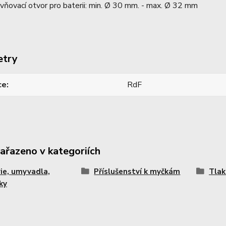
vňovací otvor pro baterii: min. Ø 30 mm. - max. Ø 32 mm
etry
ce
RdF
zařazeno v kategoriích
ie, umyvadla,
Příslušenství k myčkám
Tlak
ky