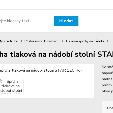
Hledat
ycí technika
Příslušenství k myčkám
Tlakové sprchy na nádobí
S
ha tlaková na nádobí stolní ST
Se smě
napouš
hadice
průtok 
otvor p
Dos