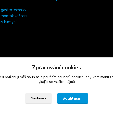
 gastrotechniky
, montáž zařízení
ty kuchyní
Zpracování cookies
eři potřebují Váš
souhlas
s použitím souborů cookies, aby Vám mohli z
týkající se Vašich zájmů.
Souhlasím
Nastavení