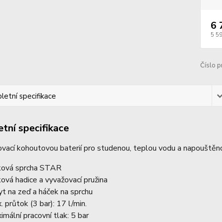
6 
5 5
Číslo p
etní specifikace
tní specifikace
vací kohoutovou baterií pro studenou, teplou vodu a napouštěn
ková sprcha STAR
ková hadice a vyvažovací pružina
yt na zeď a háček na sprchu
. průtok (3 bar): 17 l/min.
imální pracovní tlak: 5 bar