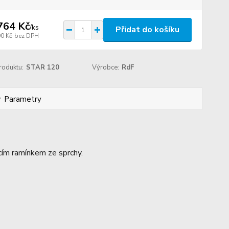
764 Kč
/
ks
Přidat do košíku
90 Kč
bez DPH
roduktu:
STAR 120
Výrobce:
RdF
Parametry
cím ramínkem ze sprchy.