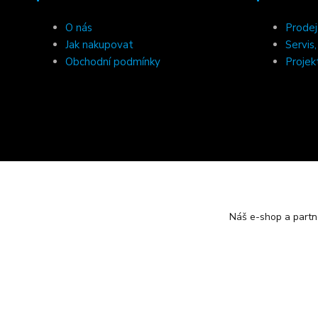
O nás
Prodej
Jak nakupovat
Servis
Obchodní podmínky
Projek
Náš e-shop a partn