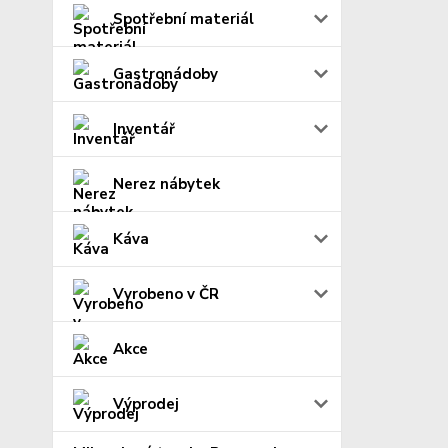
Spotřební materiál
Gastronádoby
Inventář
Nerez nábytek
Káva
Vyrobeno v ČR
Akce
Výprodej