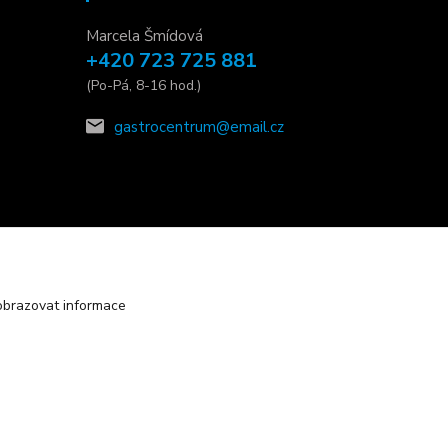
Marcela Šmídová
+420 723 725 881
(Po-Pá, 8-16 hod.)
gastrocentrum@email.cz
obrazovat informace