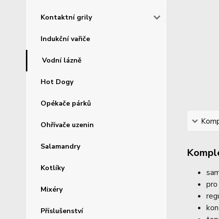
Kontaktní grily
Indukční vařiče
Vodní lázně
Hot Dogy
Opékače párků
Kompl
Ohřívače uzenin
Salamandry
Komple
Kotlíky
sam
pro
Mixéry
reg
kon
Příslušenství