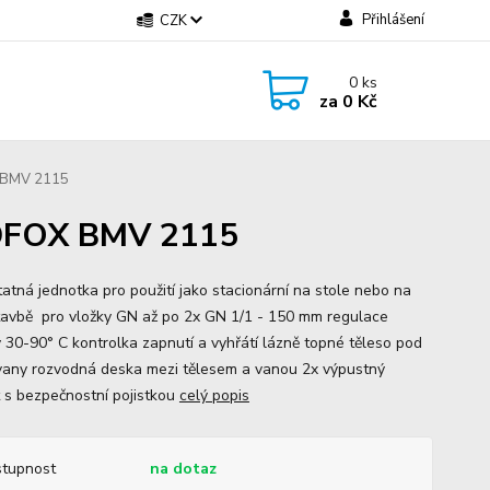
Přihlášení
CZK
0
ks
za
0 Kč
X BMV 2115
EDFOX BMV 2115
atná jednotka pro použití jako stacionární na stole nebo na
avbě pro vložky GN až po 2x GN 1/1 - 150 mm regulace
y 30-90° C kontrolka zapnutí a vyhřátí lázně topné těleso pod
any rozvodná deska mezi tělesem a vanou 2x výpustný
 s bezpečnostní pojistkou
celý popis
tupnost
na dotaz