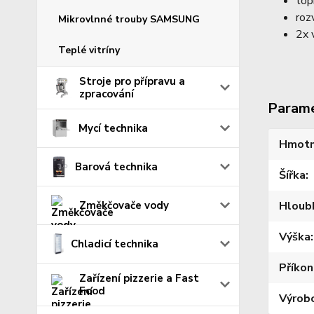
top
roz
Mikrovlnné trouby SAMSUNG
2x 
Teplé vitríny
Stroje pro přípravu a
zpracování
Param
Mycí technika
Hmotn
Barová technika
Šířka
Změkčovače vody
Hloub
Výška
Chladicí technika
Příkon
Zařízení pizzerie a Fast
Food
Výrob