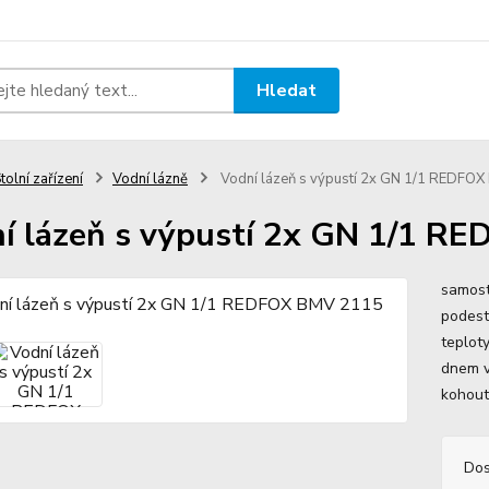
Hledat
tolní zařízení
Vodní lázně
Vodní lázeň s výpustí 2x GN 1/1 REDFO
í lázeň s výpustí 2x GN 1/1 R
samost
podest
teplot
dnem v
kohout
Dos