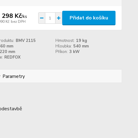
 298 Kč
/
ks
Přidat do košíku
990 Kč
bez DPH
roduktu:
BMV 2115
Hmotnost:
19 kg
660 mm
Hloubka:
540 mm
220 mm
Příkon:
3 kW
e:
REDFOX
Parametry
 podestavbě