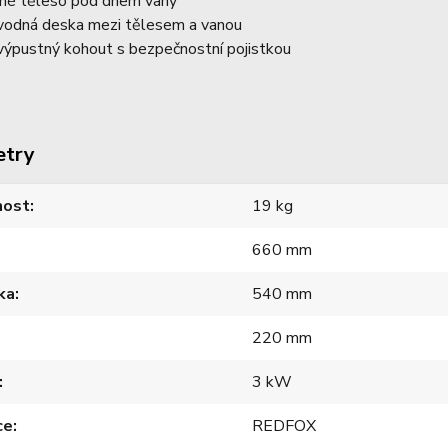
né těleso pod dnem vany
vodná deska mezi tělesem a vanou
výpustný kohout s bezpečnostní pojistkou
etry
ost
19 kg
660 mm
ka
540 mm
220 mm
3 kW
ce
REDFOX