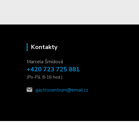
Kontakty
Marcela Šmídová
+420 723 725 881
(Po-Pá, 8-16 hod.)
gastrocentrum@email.cz