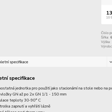
13
10 
Číslo p
Šířka:
Výška:
Výrobc
etní specifikace
tní specifikace
ostatná jednotka pro použití jako stacionární na stole nebo na
 vložky GN až po 2x GN 1/1 - 150 mm
ulace teploty 30-90° C
trolka zapnutí a vyhřátí lázně