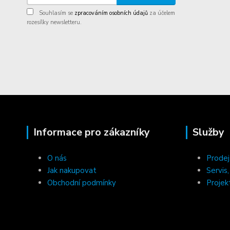
Souhlasím se
zpracováním osobních údajů
za účelem
rozesílky newsletteru.
Informace pro zákazníky
Služby
O nás
Prodej
Jak nakupovat
Servis
Obchodní podmínky
Projek