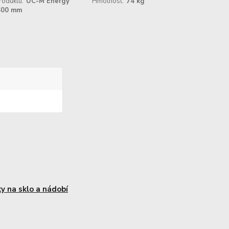
roduktu:
UC-M Energy
Hmotnost:
74 kg
600 mm
y na sklo a nádobí