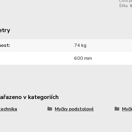
Číslo p
Šířka:
etry
ost
74 kg
600 mm
zařazeno v kategoriích
technika
Myčky podstolové
Myčk