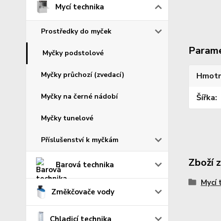
Mycí technika
Prostředky do myček
Param
Myčky podstolové
Myčky průchozí (zvedací)
Hmotn
Myčky na černé nádobí
Šířka
Myčky tunelové
Příslušenství k myčkám
Zboží 
Barová technika
Mycí 
Změkčovače vody
Chladicí technika