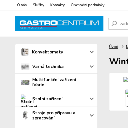
O nás
Služby
Kontakty
Obchodní podmínky
Úvod
M
Konvektomaty
Wint
Varná technika
Multifunkční zařízení
iVario
Stolní zařízení
Stroje pro přípravu a
zpracování