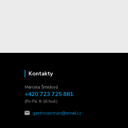
Kontakty
Marcela Šmídová
+420 723 725 881
(Po-Pá, 8-16 hod.)
gastrocentrum@email.cz