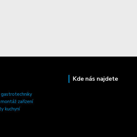
Kde nás najdete
 gastrotechniky
, montáž zařízení
ty kuchyní