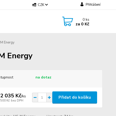
Přihlášení
CZK
0
ks
za
0 Kč
-M Energy
-M Energy
tupnost
na dotaz
2 035 Kč
/
ks
Přidat do košíku
 500 Kč
bez DPH