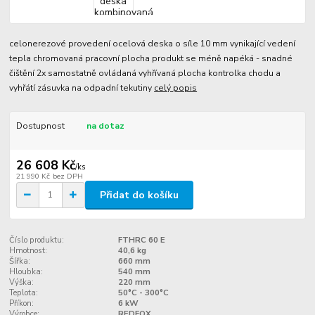
celonerezové provedení ocelová deska o síle 10 mm vynikající vedení
tepla chromovaná pracovní plocha produkt se méně napéká - snadné
čištění 2x samostatně ovládaná vyhřívaná plocha kontrolka chodu a
vyhřátí zásuvka na odpadní tekutiny
celý popis
Dostupnost
na dotaz
26 608 Kč
/
ks
21 990 Kč
bez DPH
Přidat do košíku
Číslo produktu:
FTHRC 60 E
Hmotnost:
40,6 kg
Šířka:
660 mm
Hloubka:
540 mm
Výška:
220 mm
Teplota:
50°C - 300°C
Příkon:
6 kW
Výrobce:
REDFOX