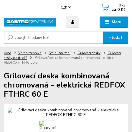
0
ks
CZK
za
0 Kč
Menu
Hledat
Úvod
Varná technika
Stolní zařízení
Grilovací desky
Grilovací
desky elektrické
Grilovací deska kombinovaná chromovaná - elektrická
REDFOX FTHRC 60 E
Grilovací deska kombinovaná
chromovaná - elektrická REDFOX
FTHRC 60 E