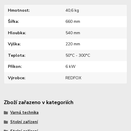
Hmotnost
40,6 kg
Šířka
660 mm
Hloubka
540 mm
Výška
220 mm
Teplota
50°C - 300°C
Příkon
6 kW
Výrobce
REDFOX
Zboží zařazeno v kategoriích
Varná technika
Stolní zařízení