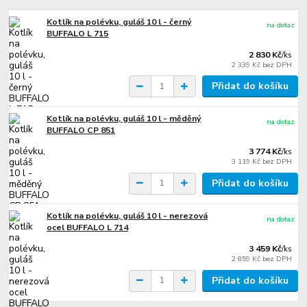
Kotlík na polévku, guláš 10 l - černý
na dotaz
BUFFALO L 715
2 830 Kč
/
ks
2 339 Kč
bez DPH
Přidat do košíku
Kotlík na polévku, guláš 10 l - měděný
na dotaz
BUFFALO CP 851
3 774 Kč
/
ks
3 119 Kč
bez DPH
Přidat do košíku
Kotlík na polévku, guláš 10 l - nerezová
na dotaz
ocel BUFFALO L 714
3 459 Kč
/
ks
2 859 Kč
bez DPH
Přidat do košíku