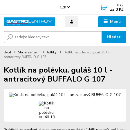
0
ks
CZK
za
0 Kč
Menu
Hledat
Úvod
Stolní zařízení
Kotlíky
Kotlík na polévku, guláš 10 l -
antracitový BUFFALO G 107
Kotlík na polévku, guláš 10 l -
antracitový BUFFALO G 107
Praktická kompaktní várnice pro snadné podávání chilli pokrmů, polévek,