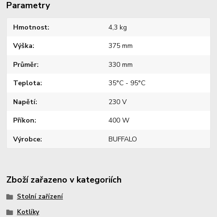
Parametry
Hmotnost
4,3 kg
Výška
375 mm
Průměr
330 mm
Teplota
35°C - 95°C
Napětí
230 V
Příkon
400 W
Výrobce
BUFFALO
Zboží zařazeno v kategoriích
Stolní zařízení
Kotlíky