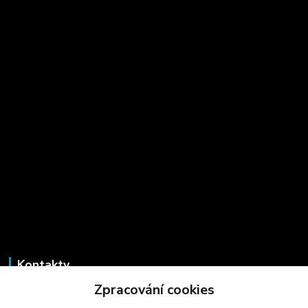
Kontakty
Zpracování cookies
Marcela Šmídová
+420 723 725 881