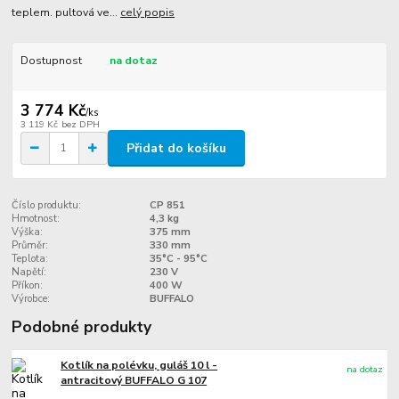
teplem. pultová ve...
celý popis
Dostupnost
na dotaz
3 774 Kč
/
ks
3 119 Kč
bez DPH
Přidat do košíku
Číslo produktu:
CP 851
Hmotnost:
4,3 kg
Výška:
375 mm
Průměr:
330 mm
Teplota:
35°C - 95°C
Napětí:
230 V
Příkon:
400 W
Výrobce:
BUFFALO
Podobné produkty
Kotlík na polévku, guláš 10 l -
na dotaz
antracitový BUFFALO G 107