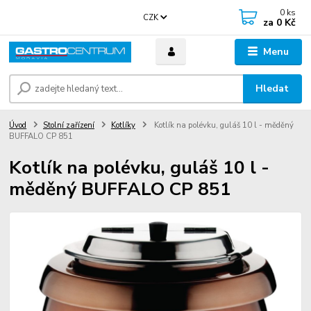
0
ks
CZK
za
0 Kč
Menu
Hledat
Úvod
Stolní zařízení
Kotlíky
Kotlík na polévku, guláš 10 l - měděný
BUFFALO CP 851
Kotlík na polévku, guláš 10 l -
měděný BUFFALO CP 851