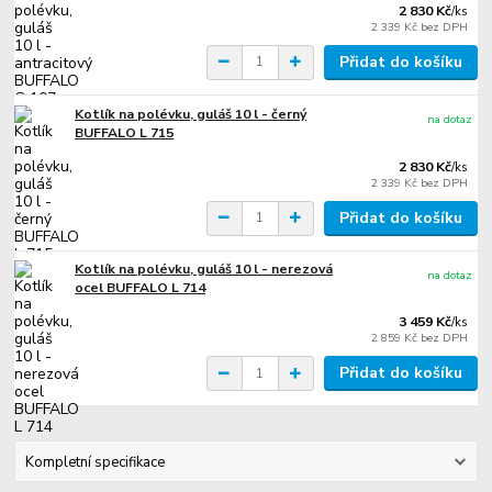
2 830 Kč
/
ks
2 339 Kč
bez DPH
Přidat do košíku
Kotlík na polévku, guláš 10 l - černý
na dotaz
BUFFALO L 715
2 830 Kč
/
ks
2 339 Kč
bez DPH
Přidat do košíku
Kotlík na polévku, guláš 10 l - nerezová
na dotaz
ocel BUFFALO L 714
3 459 Kč
/
ks
2 859 Kč
bez DPH
Přidat do košíku
Kompletní specifikace