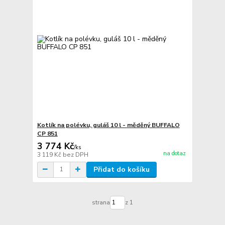
Kotlík na polévku, guláš 10 l - měděný BUFFALO
CP 851
3 774 Kč
/
ks
na dotaz
3 119 Kč
bez DPH
Přidat do košíku
strana
z 1