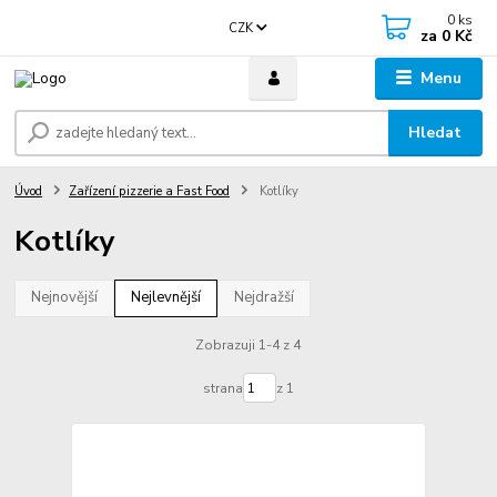
0
ks
CZK
za
0 Kč
Menu
Hledat
Úvod
Zařízení pizzerie a Fast Food
Kotlíky
Kotlíky
Nejnovější
Nejlevnější
Nejdražší
Zobrazuji 1-4 z 4
strana
z 1