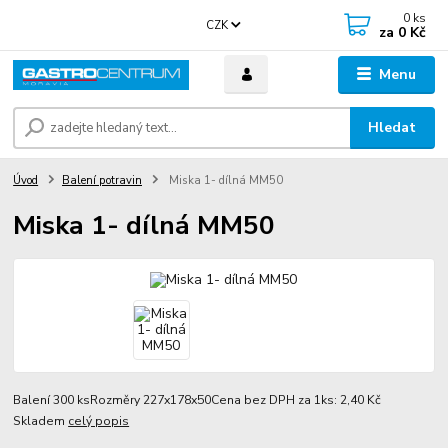
0
ks
CZK
za
0 Kč
Menu
Hledat
Úvod
Balení potravin
Miska 1- dílná MM50
Miska 1- dílná MM50
Balení 300 ksRozměry 227x178x50Cena bez DPH za 1ks: 2,40 Kč
Skladem
celý popis