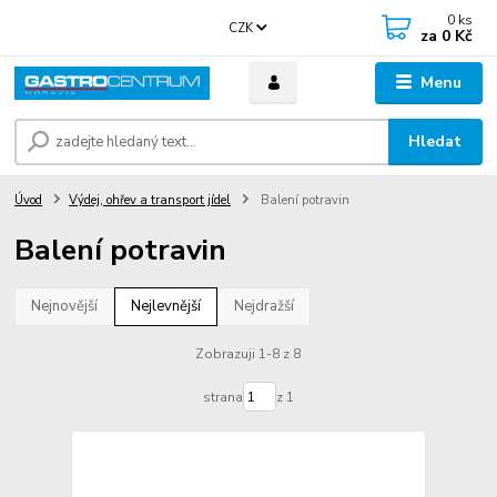
0
ks
CZK
za
0 Kč
Menu
Hledat
Úvod
Výdej, ohřev a transport jídel
Balení potravin
Balení potravin
Nejnovější
Nejlevnější
Nejdražší
Zobrazuji 1-8 z 8
strana
z 1