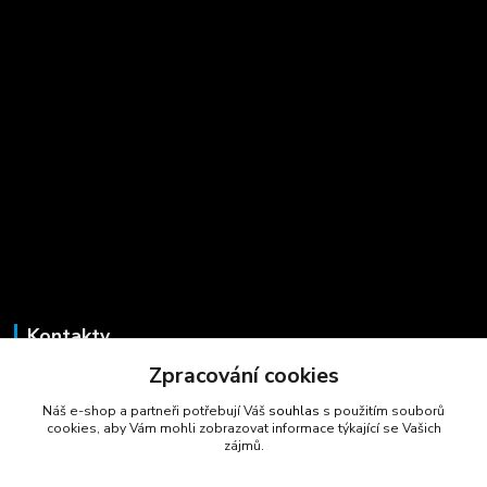
Kontakty
Zpracování cookies
Marcela Šmídová
+420 723 725 881
Náš e-shop a partneři potřebují Váš
souhlas
s použitím souborů
(Po-Pá, 8-16 hod.)
cookies, aby Vám mohli zobrazovat informace týkající se Vašich
zájmů.
gastrocentrum@email.cz