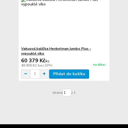
Vakuová balička Henkelman Jumbo Plus -
vypouklé víko
60 379 Kč
/
ks
na dotaz
49 900 Kč
bez DPH
Přidat do košíku
strana
z 1