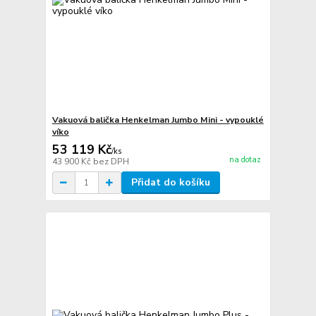
Vakuová balička Henkelman Jumbo Mini - vypouklé
víko
53 119 Kč
/
ks
na dotaz
43 900 Kč
bez DPH
Přidat do košíku