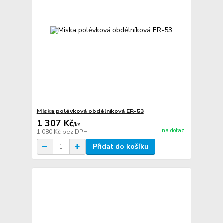
Miska polévková obdélníková ER-53
1 307 Kč
/
ks
na dotaz
1 080 Kč
bez DPH
Přidat do košíku