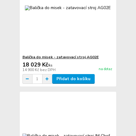
Balička do misek - zatavovací stroj AG02E
18 029 Kč
/
ks
na dotaz
14 900 Kč
bez DPH
Přidat do košíku