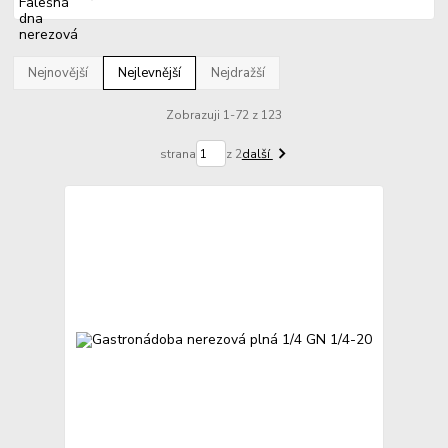
Nejnovější
Nejlevnější
Nejdražší
Zobrazuji 1-72 z 123
strana
z 2
další