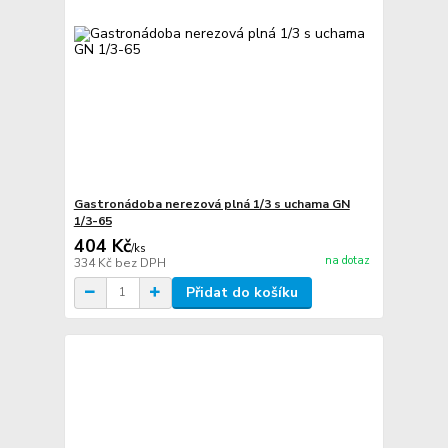
Gastronádoba nerezová plná 1/3 s uchama GN
1/3-65
404 Kč
/
ks
na dotaz
334 Kč
bez DPH
Přidat do košíku