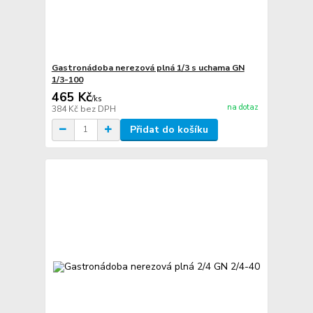
Gastronádoba nerezová plná 1/3 s uchama GN
1/3-100
465 Kč
/
ks
na dotaz
384 Kč
bez DPH
Přidat do košíku