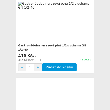
Gastronádoba nerezová plná 1/2 s uchama GN
1/2-40
416 Kč
/
ks
na dotaz
344 Kč
bez DPH
Přidat do košíku