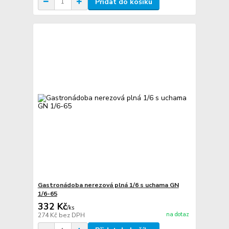
Přidat do košíku
Gastronádoba nerezová plná 1/6 s uchama GN
1/6-65
332 Kč
/
ks
na dotaz
274 Kč
bez DPH