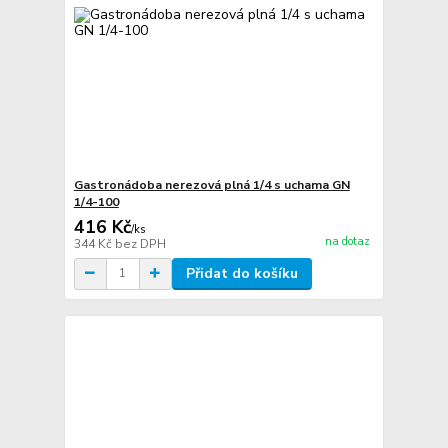
Gastronádoba nerezová plná 1/4 s uchama GN
1/4-100
416 Kč
/
ks
na dotaz
344 Kč
bez DPH
Přidat do košíku