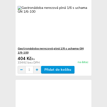
Gastronádoba nerezová plná 1/6 s uchama GN
1/6-100
404 Kč
/
ks
na dotaz
334 Kč
bez DPH
Přidat do košíku