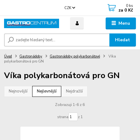
0
ks
CZK
za
0 Kč
Menu
Hledat
Úvod
Gastronádoby
Gastronádoby polykarbonátové
Víka
polykarbonátová pro GN
Víka polykarbonátová pro GN
Nejnovější
Nejlevnější
Nejdražší
Zobrazuji 1-6 z 6
strana
z 1