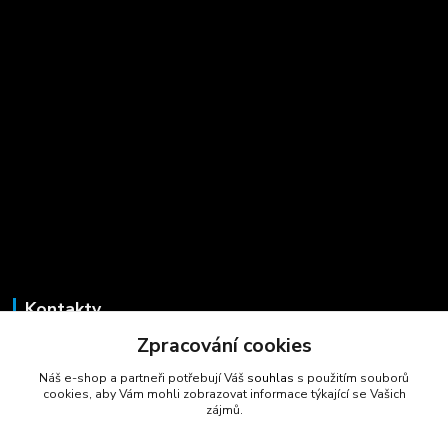
Kontakty
Zpracování cookies
Marcela Šmídová
+420 723 725 881
Náš e-shop a partneři potřebují Váš
souhlas
s použitím souborů
(Po-Pá, 8-16 hod.)
cookies, aby Vám mohli zobrazovat informace týkající se Vašich
zájmů.
gastrocentrum@email.cz