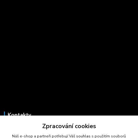
Kontakty
Zpracování cookies
Marcela Šmídová
+420 723 725 881
Náš e-shop a partneři potřebují Váš
souhlas
s použitím souborů