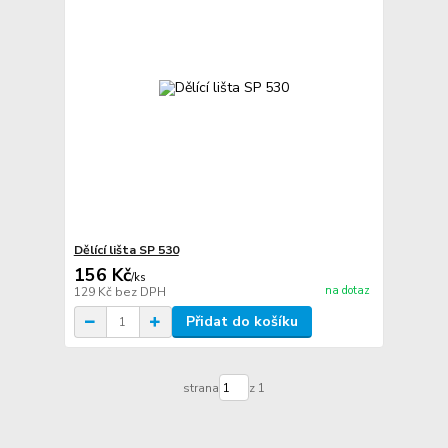
Dělící lišta SP 530
156 Kč
/
ks
na dotaz
129 Kč
bez DPH
Přidat do košíku
strana
z 1