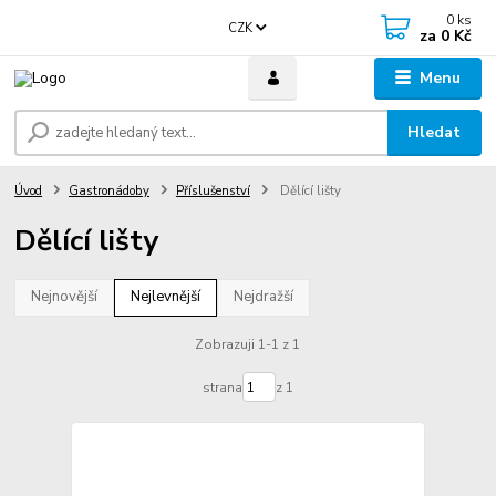
0
ks
CZK
za
0 Kč
Menu
Hledat
Úvod
Gastronádoby
Příslušenství
Dělící lišty
Dělící lišty
Nejnovější
Nejlevnější
Nejdražší
Zobrazuji 1-1 z 1
strana
z 1