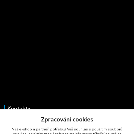
Kontakty
Zpracování cookies
Marcela Šmídová
+420 723 725 881
Náš e-shop a partneři potřebují Váš
souhlas
s použitím souborů
(Po-Pá, 8-16 hod.)