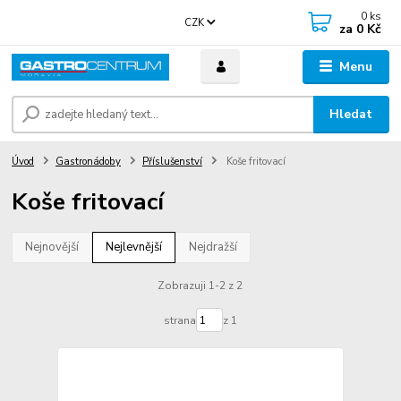
0
ks
CZK
za
0 Kč
Menu
Hledat
Úvod
Gastronádoby
Příslušenství
Koše fritovací
Koše fritovací
Nejnovější
Nejlevnější
Nejdražší
Zobrazuji 1-2 z 2
strana
z 1