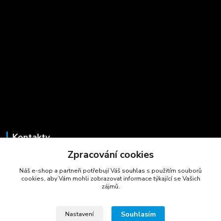
Kontakty
Zpracování cookies
Marcela Šmídová
+420 723 725 881
Náš e-shop a partneři potřebují Váš
souhlas
s použitím souborů
(Po-Pá, 8-16 hod.)
cookies, aby Vám mohli zobrazovat informace týkající se Vašich
zájmů.
gastrocentrum@email.cz
Souhlasím
Nastavení