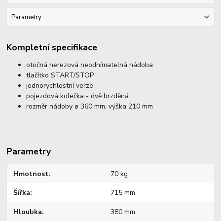
Parametry
Kompletní specifikace
otočná nerezová neodnímatelná nádoba
tlačítko START/STOP
jednorychlostní verze
pojezdová kolečka - dvě brzděná
rozměr nádoby ø 360 mm, výška 210 mm
Parametry
Hmotnost
70 kg
Šířka
715 mm
Hloubka
380 mm