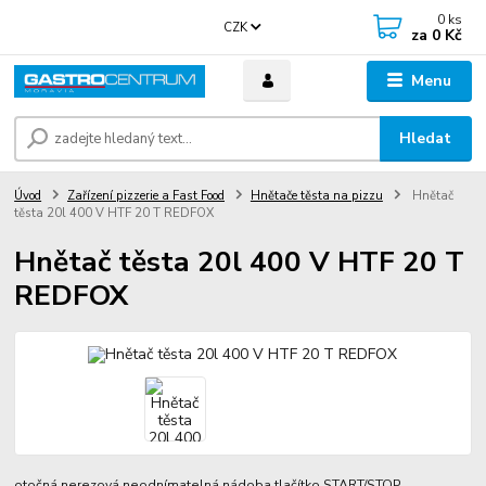
0
ks
CZK
za
0 Kč
Menu
Hledat
Úvod
Zařízení pizzerie a Fast Food
Hnětače těsta na pizzu
Hnětač
těsta 20l 400 V HTF 20 T REDFOX
Hnětač těsta 20l 400 V HTF 20 T
REDFOX
otočná nerezová neodnímatelná nádoba tlačítko START/STOP