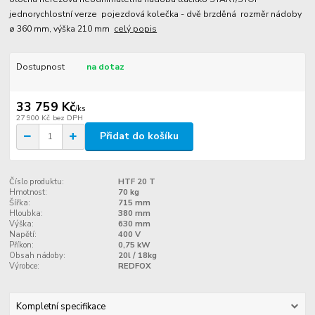
jednorychlostní verze pojezdová kolečka - dvě brzděná rozměr nádoby
ø 360 mm, výška 210 mm
celý popis
Dostupnost
na dotaz
33 759 Kč
/
ks
27 900 Kč
bez DPH
Přidat do košíku
Číslo produktu:
HTF 20 T
Hmotnost:
70 kg
Šířka:
715 mm
Hloubka:
380 mm
Výška:
630 mm
Napětí:
400 V
Příkon:
0,75 kW
Obsah nádoby:
20l / 18kg
Výrobce:
REDFOX
Kompletní specifikace