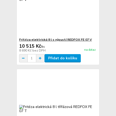
Fritéza elektrická 8 l s výpustí REDFOX FE 07 V
10 515 Kč
/
ks
na dotaz
8 690 Kč
bez DPH
Přidat do košíku