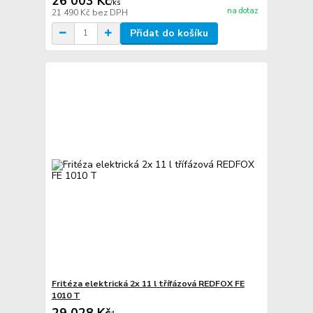
26 003 Kč
/
ks
na dotaz
21 490 Kč
bez DPH
Přidat do košíku
Fritéza elektrická 2x 11 l třífázová REDFOX FE
1010 T