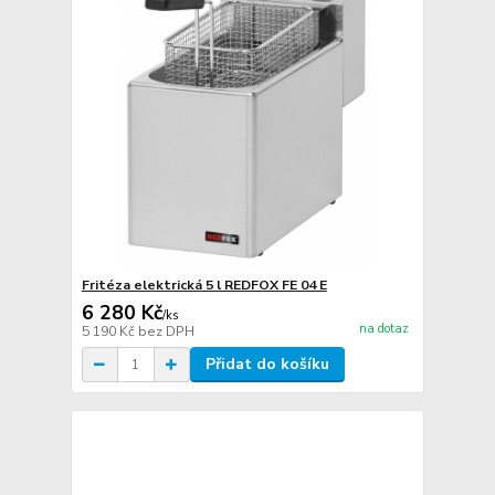
Fritéza elektrická 5 l REDFOX FE 04 E
6 280 Kč
/
ks
na dotaz
5 190 Kč
bez DPH
Přidat do košíku