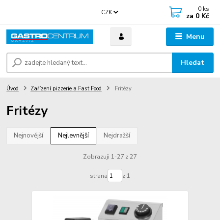
0
ks
CZK
za
0 Kč
Menu
Hledat
Úvod
Zařízení pizzerie a Fast Food
Fritézy
Fritézy
Nejnovější
Nejlevnější
Nejdražší
Zobrazuji 1-27 z 27
strana
z 1