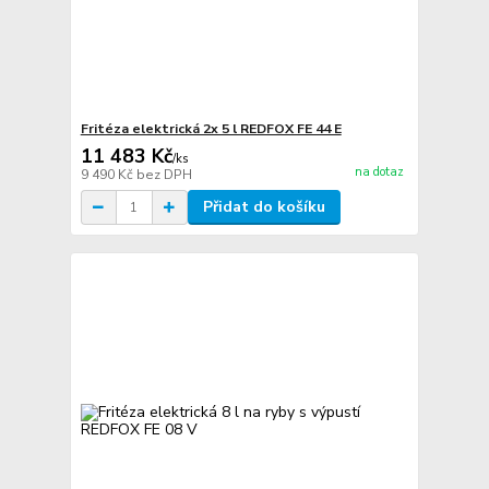
Fritéza elektrická 2x 5 l REDFOX FE 44 E
11 483 Kč
/
ks
na dotaz
9 490 Kč
bez DPH
Přidat do košíku