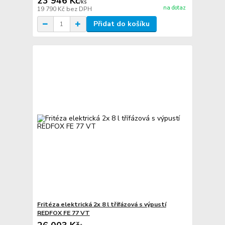
23 946 Kč
/
ks
na dotaz
19 790 Kč
bez DPH
Přidat do košíku
Fritéza elektrická 2x 8 l třífázová s výpustí
REDFOX FE 77 VT