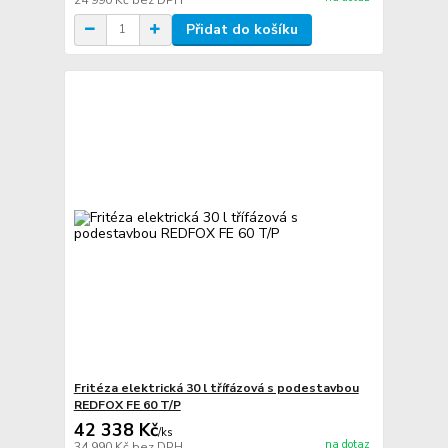
Přidat do košíku
Fritéza elektrická 30 l třífázová s podestavbou
REDFOX FE 60 T/P
42 338 Kč
/
ks
na dotaz
34 990 Kč
bez DPH