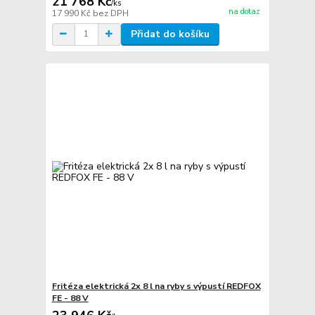
21 768 Kč
/
ks
na dotaz
17 990 Kč
bez DPH
Přidat do košíku
Fritéza elektrická 2x 8 l na ryby s výpustí REDFOX
FE - 88 V