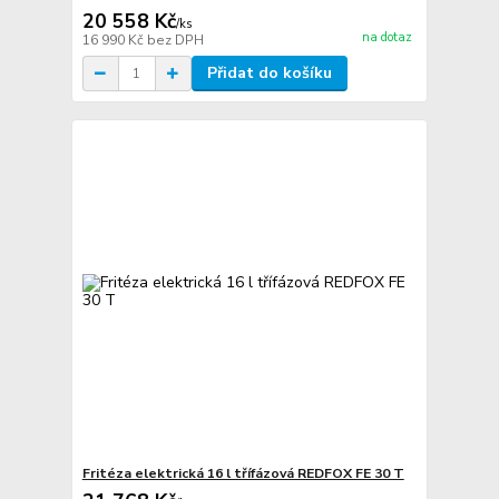
20 558 Kč
/
ks
na dotaz
16 990 Kč
bez DPH
Přidat do košíku
Fritéza elektrická 16 l třífázová REDFOX FE 30 T