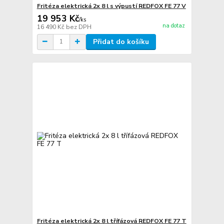
Fritéza elektrická 2x 8 l s výpustí REDFOX FE 77 V
19 953 Kč
/
ks
na dotaz
16 490 Kč
bez DPH
Přidat do košíku
Fritéza elektrická 2x 8 l třífázová REDFOX FE 77 T