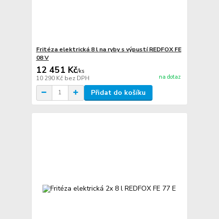
Fritéza elektrická 8 l na ryby s výpustí REDFOX FE
08 V
12 451 Kč
/
ks
na dotaz
10 290 Kč
bez DPH
Přidat do košíku