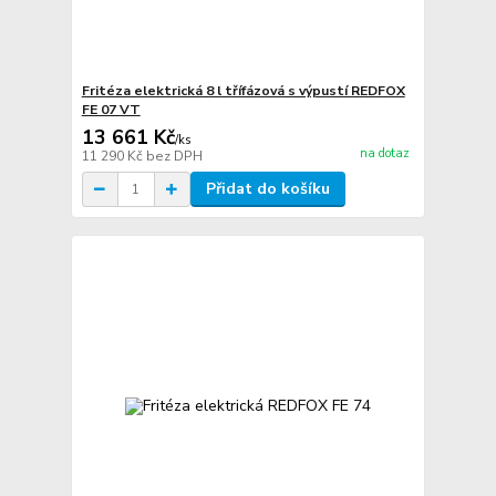
Fritéza elektrická 8 l třífázová s výpustí REDFOX
FE 07 VT
13 661 Kč
/
ks
na dotaz
11 290 Kč
bez DPH
Přidat do košíku