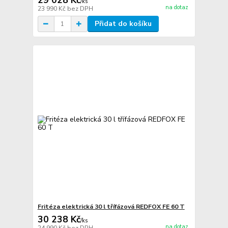
29 028 Kč
/
ks
na dotaz
23 990 Kč
bez DPH
Přidat do košíku
Fritéza elektrická 30 l třífázová REDFOX FE 60 T
30 238 Kč
/
ks
na dotaz
24 990 Kč
bez DPH