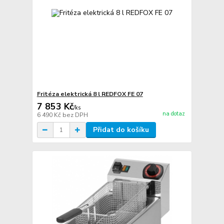
Fritéza elektrická 8 l REDFOX FE 07
7 853 Kč
/
ks
na dotaz
6 490 Kč
bez DPH
Přidat do košíku