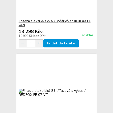
Fritéza elektrická 2x 5 l -vyšší výkon REDFOX FE
44 S
13 298 Kč
/
ks
na dotaz
10 990 Kč
bez DPH
Přidat do košíku