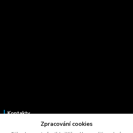
Kontakty
Zpracování cookies
Marcela Šmídová
+420 723 725 881