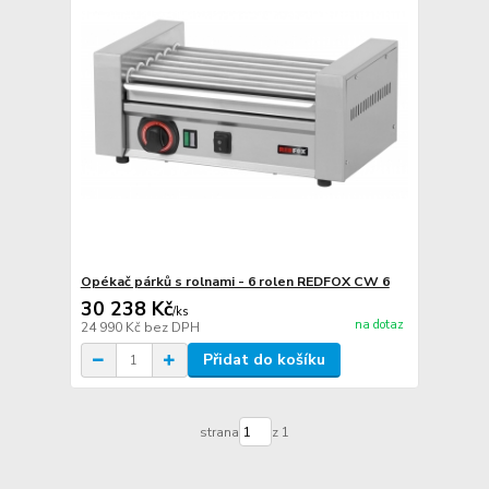
Opékač párků s rolnami - 6 rolen REDFOX CW 6
30 238 Kč
/
ks
na dotaz
24 990 Kč
bez DPH
Přidat do košíku
strana
z 1