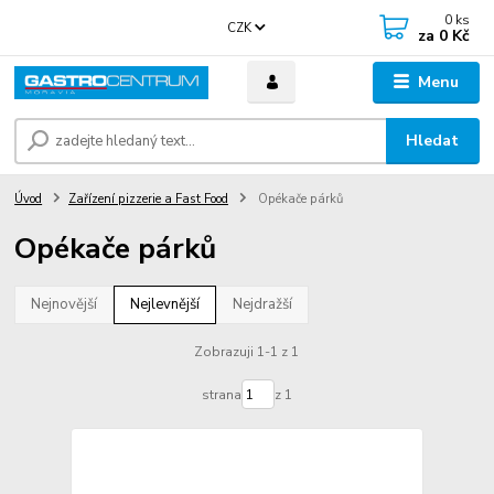
0
ks
CZK
za
0 Kč
Menu
Hledat
Úvod
Zařízení pizzerie a Fast Food
Opékače párků
Opékače párků
Nejnovější
Nejlevnější
Nejdražší
Zobrazuji 1-1 z 1
strana
z 1