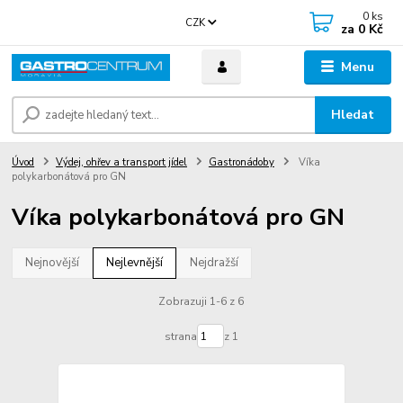
0
ks
CZK
za
0 Kč
Menu
Hledat
Úvod
Výdej, ohřev a transport jídel
Gastronádoby
Víka
polykarbonátová pro GN
Víka polykarbonátová pro GN
Nejnovější
Nejlevnější
Nejdražší
Zobrazuji 1-6 z 6
strana
z 1