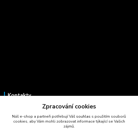
Kontakty
Zpracování cookies
Marcela Šmídová
+420 723 725 881
Náš e-shop a partneři potřebují Váš
souhlas
s použitím souborů
(Po-Pá, 8-16 hod.)
cookies, aby Vám mohli zobrazovat informace týkající se Vašich
zájmů.
gastrocentrum@email.cz