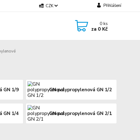
Přihlášení
CZK
0
ks
za
0 Kč
pylenové
á GN 1/9
GN polypropylenová GN 1/2
á GN 1/4
GN polypropylenová GN 2/1