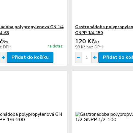
ádoba polypropylenová GN 1/4
Gastronádoba polypropylen
4-65
GNPP 1/4-150
č
120 Kč
/
ks
/
ks
na dotaz
z DPH
99 Kč
bez DPH
Přidat do košíku
Přidat do ko