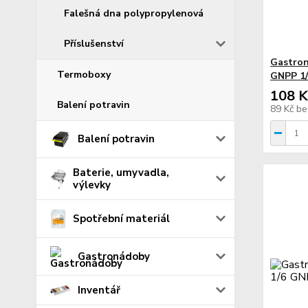
Falešná dna polypropylenová
Příslušenství
Gastron
Termoboxy
GNPP 1/
108 K
Balení potravin
89 Kč
be
Balení potravin
Baterie, umyvadla,
výlevky
Spotřební materiál
Gastronádoby
Inventář