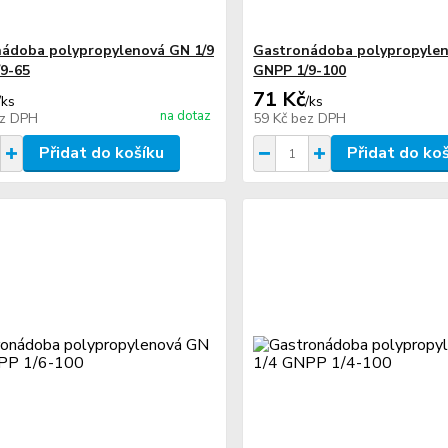
ádoba polypropylenová GN 1/9
Gastronádoba polypropylen
9-65
GNPP 1/9-100
71 Kč
/
ks
/
ks
na dotaz
z DPH
59 Kč
bez DPH
Přidat do košíku
Přidat do ko