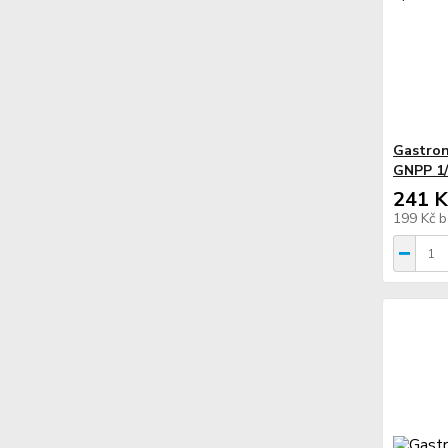
Gastron
GNPP 1/
241 K
199 Kč
b