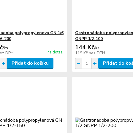
ádoba polypropylenová GN 1/6
Gastronádoba polypropylen
6-200
GNPP 1/2-100
č
144 Kč
/
ks
/
ks
na dotaz
ez DPH
119 Kč
bez DPH
Přidat do košíku
Přidat do ko