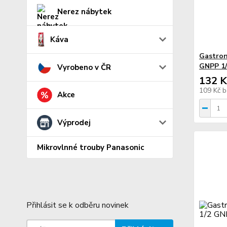
Nerez nábytek
Káva
Gastron
GNPP 1/
Vyrobeno v ČR
132 K
109 Kč
b
Akce
Výprodej
Mikrovlnné trouby Panasonic
Přihlásit se k odběru novinek