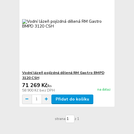
Vodní lázeň pojízdná dělená RM Gastro BMPD
3120 CSH
71 269 Kč
/
ks
na dotaz
58 900 Kč
bez DPH
Přidat do košíku
strana
z 1