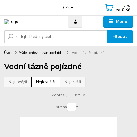
0
ks
CZK
za
0 Kč
Menu
Hledat
Úvod
Výdej, ohřev a transport jídel
Vodní lázně pojízdné
Vodní lázně pojízdné
Nejnovější
Nejlevnější
Nejdražší
Zobrazuji 1-16 z 16
strana
z 1