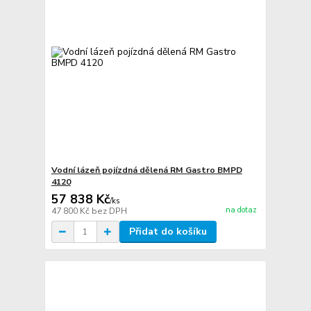
Vodní lázeň pojízdná dělená RM Gastro BMPD
4120
57 838 Kč
/
ks
na dotaz
47 800 Kč
bez DPH
Přidat do košíku