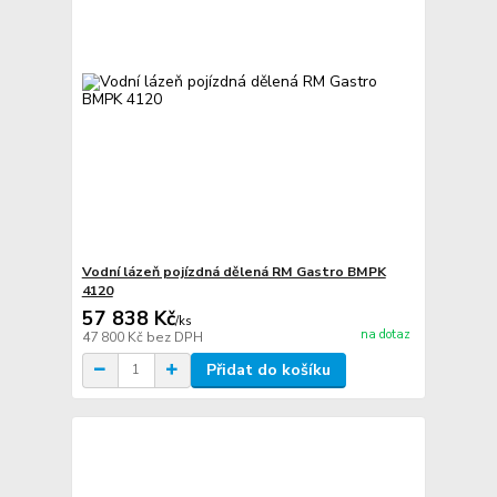
Vodní lázeň pojízdná dělená RM Gastro BMPK
4120
57 838 Kč
/
ks
na dotaz
47 800 Kč
bez DPH
Přidat do košíku