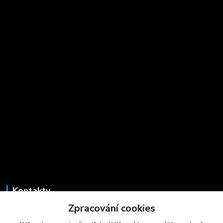
Kontakty
Zpracování cookies
Marcela Šmídová
+420 723 725 881