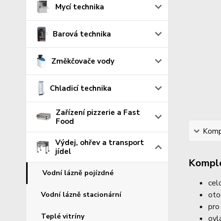
Mycí technika
Barová technika
Změkčovače vody
Chladicí technika
Zařízení pizzerie a Fast
Food
Kompl
Výdej, ohřev a transport
jídel
Komple
Vodní lázně pojízdné
cel
oto
Vodní lázně stacionární
pro
Teplé vitríny
ovl