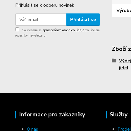
Přihlásit se k odběru novinek
Výrob
Přihlásit se
Souhlasím se
zpracováním osobních údajů
za účelem
rozesílky newsletteru.
Zboží 
Výdej
jídel
Informace pro zákazníky
Služby
O nás
Prodej