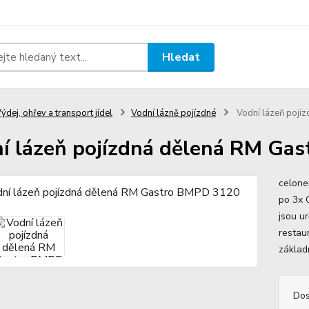
Hledat
ýdej, ohřev a transport jídel
Vodní lázně pojízdné
Vodní lázeň pojí
í lázeň pojízdná dělená RM Ga
celone
po 3x 
jsou ur
restaur
základn
Dos