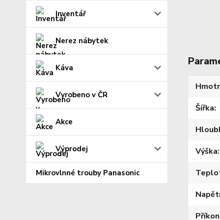
Inventář
Nerez nábytek
Param
Káva
Hmotn
Vyrobeno v ČR
Šířka
Akce
Hloub
Výprodej
Výška
Teplo
Mikrovlnné trouby Panasonic
Napět
Příkon