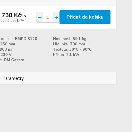
 738 Kč
/
ks
Přidat do košíku
800 Kč
bez DPH
roduktu:
BMPD 3120
Hmotnost:
59,1 kg
1250 mm
Hloubka:
700 mm
900 mm
Teplota:
30°C - 90°C
230 V
Příkon:
2,1 kW
e:
RM Gastro
Parametry