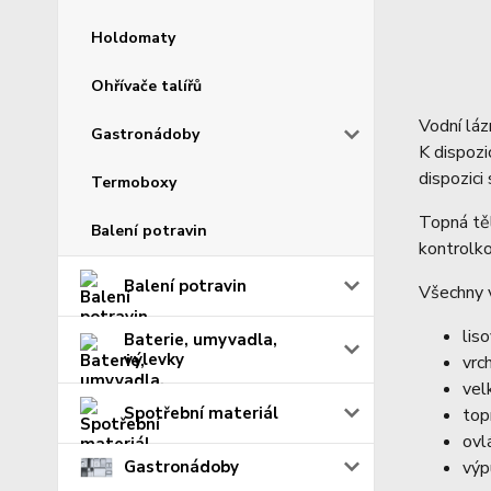
Holdomaty
Ohřívače talířů
Vodní láz
Gastronádoby
K dispozi
dispozici
Termoboxy
Topná těl
Balení potravin
kontrolko
Balení potravin
Všechny v
lis
Baterie, umyvadla,
výlevky
vrc
vel
Spotřební materiál
top
ovl
výp
Gastronádoby