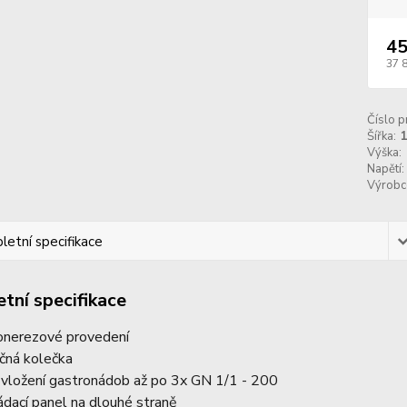
45
37 
Číslo p
Šířka:
Výška:
Napětí:
Výrobc
etní specifikace
tní specifikace
onerezové provedení
čná kolečka
 vložení gastronádob až po 3x GN 1/1 - 200
ádací panel na dlouhé straně