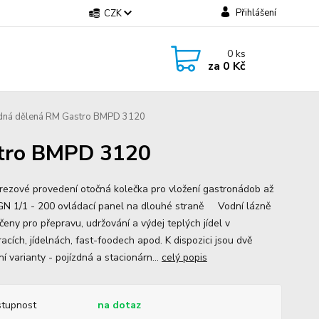
Přihlášení
CZK
0
ks
za
0 Kč
zdná dělená RM Gastro BMPD 3120
stro BMPD 3120
rezové provedení otočná kolečka pro vložení gastronádob až
GN 1/1 - 200 ovládací panel na dlouhé straně Vodní lázně
čeny pro přepravu, udržování a výdej teplých jídel v
acích, jídelnách, fast-foodech apod. K dispozici jsou dvě
í varianty - pojízdná a stacionárn...
celý popis
tupnost
na dotaz