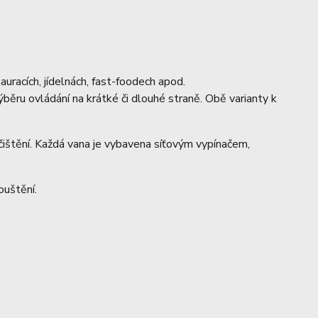
tauracích, jídelnách, fast-foodech apod.
výběru ovládání na krátké či dlouhé straně. Obě varianty k
čištění. Každá vana je vybavena síťovým vypínačem,
ouštění.