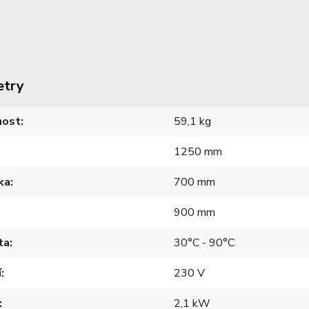
etry
ost
59,1 kg
1250 mm
ka
700 mm
900 mm
ta
30°C - 90°C
í
230 V
2,1 kW