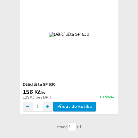
Dělící lišta SP 530
156 Kč
/
ks
na dotaz
129 Kč
bez DPH
Přidat do košíku
strana
z 1