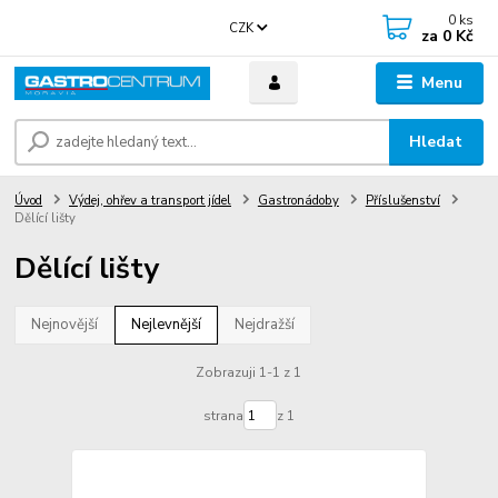
0
ks
CZK
za
0 Kč
Menu
Hledat
Úvod
Výdej, ohřev a transport jídel
Gastronádoby
Příslušenství
Dělící lišty
Dělící lišty
Nejnovější
Nejlevnější
Nejdražší
Zobrazuji 1-1 z 1
strana
z 1