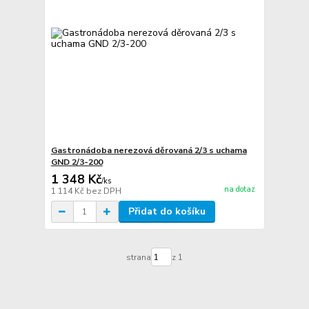
Gastronádoba nerezová děrovaná 2/3 s uchama
GND 2/3-200
1 348 Kč
/
ks
na dotaz
1 114 Kč
bez DPH
Přidat do košíku
strana
z 1