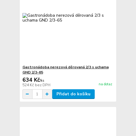
Gastronádoba nerezová děrovaná 2/3 s uchama
GND 2/3-65
634 Kč
/
ks
na dotaz
524 Kč
bez DPH
Přidat do košíku