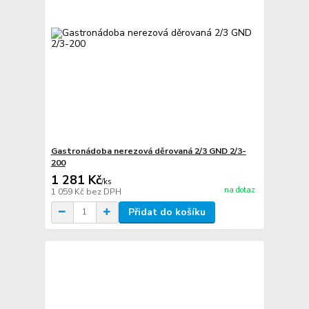
Gastronádoba nerezová děrovaná 2/3 GND 2/3-
200
1 281 Kč
/
ks
na dotaz
1 059 Kč
bez DPH
Přidat do košíku