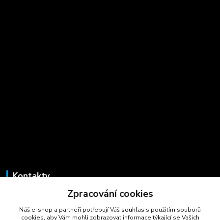
Kontakty
Zpracování cookies
Marcela Šmídová
+420 723 725 881
Náš e-shop a partneři potřebují Váš
souhlas
s použitím souborů
(Po-Pá, 8-16 hod.)
cookies, aby Vám mohli zobrazovat informace týkající se Vašich