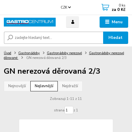
0
ks
CZK
za
0 Kč
Menu
Hledat
Úvod
Gastronádoby
Gastronádoby nerezové
Gastronádoby nerezové
děrované
GN nerezová děrovaná 2/3
GN nerezová děrovaná 2/3
Nejnovější
Nejlevnější
Nejdražší
Zobrazuji 1-11 z 11
strana
z 1