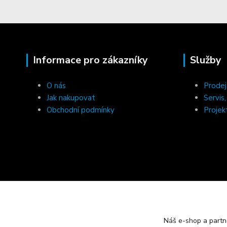
Informace pro zákazníky
Služby
O nás
Prodej
Jak nakupovat
Servis
Obchodní podmínky
Projek
Náš e-shop a partn