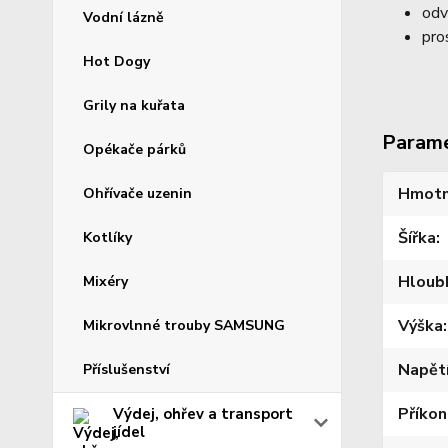
odv
Vodní lázně
pro
Hot Dogy
Grily na kuřata
Param
Opékače párků
Hmotn
Ohřívače uzenin
Šířka
Kotlíky
Hloub
Mixéry
Výška
Mikrovlnné trouby SAMSUNG
Napět
Příslušenství
Příkon
Výdej, ohřev a transport
jídel