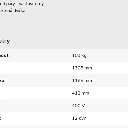
od páry - nastavitelný
sklená dvířka
etry
ost
109 kg
1305 mm
ka
1185 mm
412 mm
í
400 V
12 kW