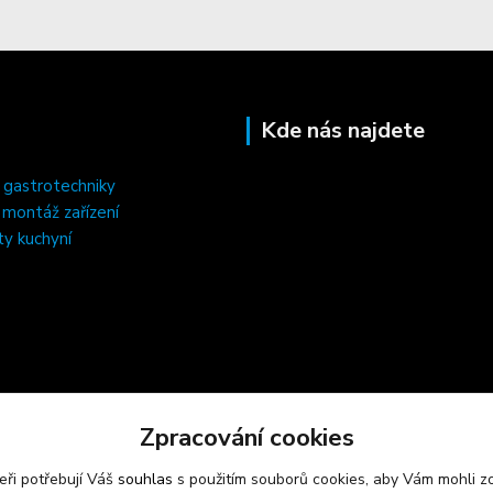
Kde nás najdete
 gastrotechniky
, montáž zařízení
ty kuchyní
Zpracování cookies
eři potřebují Váš
souhlas
s použitím souborů cookies, aby Vám mohli z