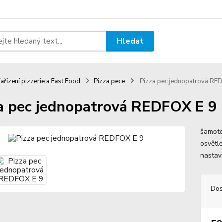
Hledat
ařízení pizzerie a Fast Food
Pizza pece
Pizza pec jednopatrová RE
a pec jednopatrová REDFOX E 9
šamoto
osvětl
nastav
Dos