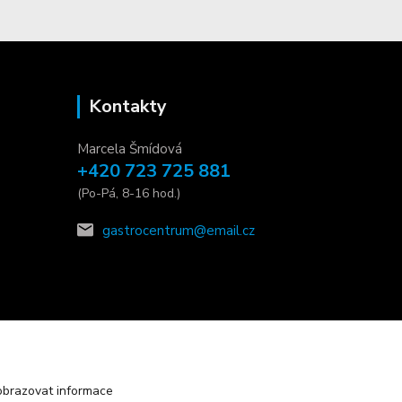
Kontakty
Marcela Šmídová
+420 723 725 881
(Po-Pá, 8-16 hod.)
gastrocentrum@email.cz
obrazovat informace