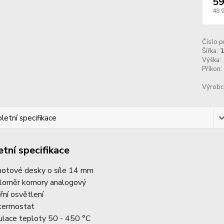
59
48 
Číslo p
Šířka:
Výška:
Příkon:
Výrobc
etní specifikace
tní specifikace
otové desky o síle 14 mm
loměr komory analogový
třní osvětlení
termostat
ulace teploty 50 - 450 °C