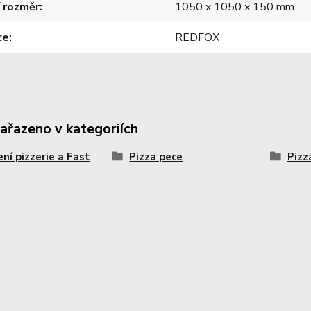
í rozměr
1050 x 1050 x 150 mm
ce
REDFOX
zařazeno v kategoriích
ení pizzerie a Fast
Pizza pece
Pizz