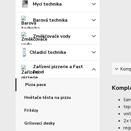
Mycí technika
Barová technika
Změkčovače vody
Chladicí technika
Zařízení pizzerie a Fast
Kompl
Food
Pizza pece
Komple
Hnětače těsta na pizzu
šam
tep
Fritézy
vni
2x 
Grilovací desky
reg