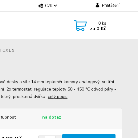
Přihlášení
CZK
0
ks
za
0 Kč
DFOX E 9
vé desky o síle 14 mm teploměr komory analogový vnitřní
ení 2x termostat regulace teploty 50 - 450 °C odvod páry -
itelný prosklená dvířka
celý popis
tupnost
na dotaz