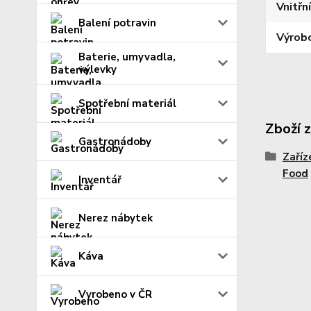
Vnitřn
Balení potravin
Výrob
Baterie, umyvadla,
výlevky
Spotřební materiál
Zboží 
Gastronádoby
Zaříz
Food
Inventář
Nerez nábytek
Káva
Vyrobeno v ČR