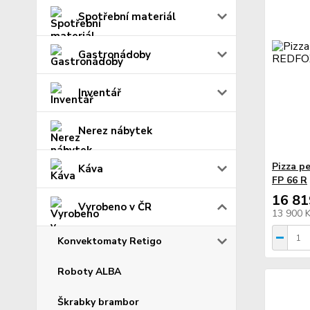
Spotřební materiál
Gastronádoby
Inventář
Nerez nábytek
Pizza p
Káva
FP 66 R
16 81
Vyrobeno v ČR
13 900 
Konvektomaty Retigo
Roboty ALBA
Škrabky brambor