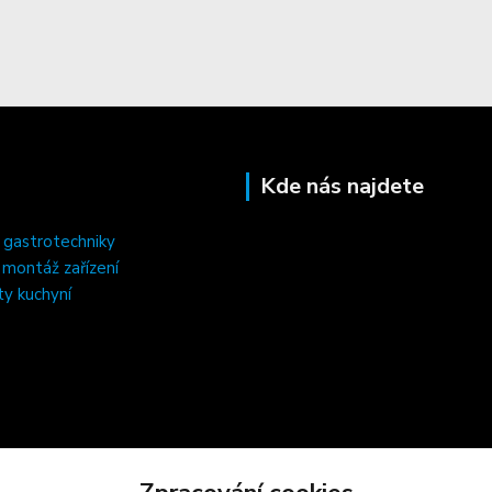
Kde nás najdete
 gastrotechniky
, montáž zařízení
ty kuchyní