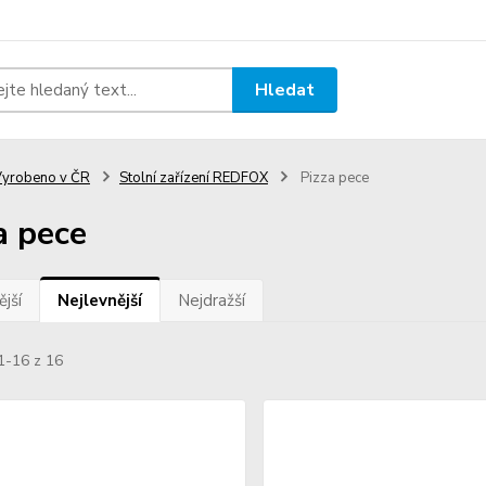
Hledat
yrobeno v ČR
Stolní zařízení REDFOX
Pizza pece
a pece
jší
Nejlevnější
Nejdražší
1-16 z 16