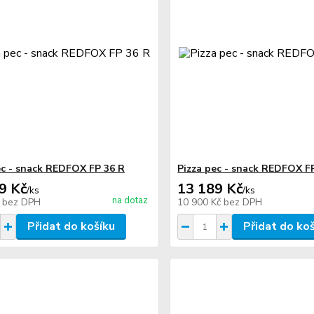
ec - snack REDFOX FP 36 R
Pizza pec - snack REDFOX F
9 Kč
13 189 Kč
/
ks
/
ks
na dotaz
č
bez DPH
10 900 Kč
bez DPH
Přidat do košíku
Přidat do ko