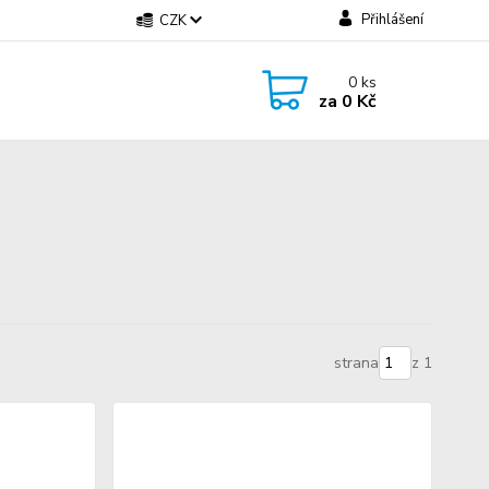
Přihlášení
CZK
0
ks
za
0 Kč
strana
z 1