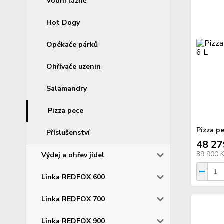
Vodní lázně
Hot Dogy
Opékače párků
Ohřívače uzenin
Salamandry
Pizza pece
Pizza p
Příslušenství
48 27
39 900 
Výdej a ohřev jídel
Linka REDFOX 600
Linka REDFOX 700
Linka REDFOX 900