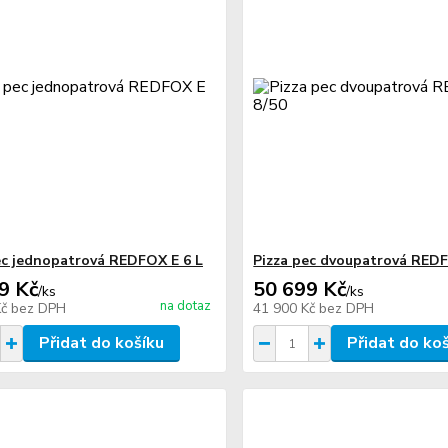
ec jednopatrová REDFOX E 6 L
Pizza pec dvoupatrová REDF
9 Kč
50 699 Kč
/
ks
/
ks
na dotaz
Kč
bez DPH
41 900 Kč
bez DPH
Přidat do košíku
Přidat do ko