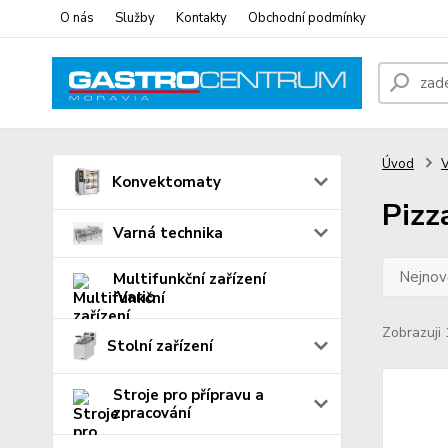
O nás
Služby
Kontakty
Obchodní podmínky
Úvod
V
Konvektomaty
Pizz
Varná technika
Nejnově
Multifunkční zařízení
iVario
Zobrazuji 
Stolní zařízení
Stroje pro přípravu a
zpracování