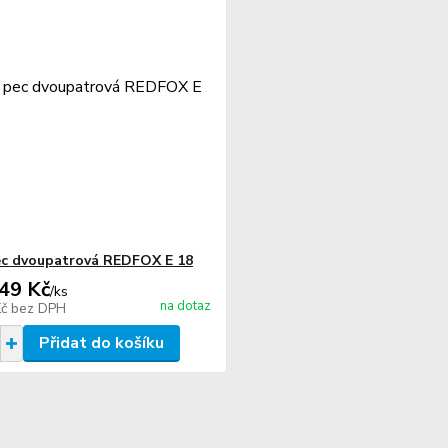
ec dvoupatrová REDFOX E 18
49 Kč
/
ks
na dotaz
Kč
bez DPH
Přidat do košíku