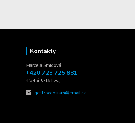
Kontakty
Marcela Šmídová
+420 723 725 881
(Po-Pá, 8-16 hod.)
gastrocentrum@email.cz