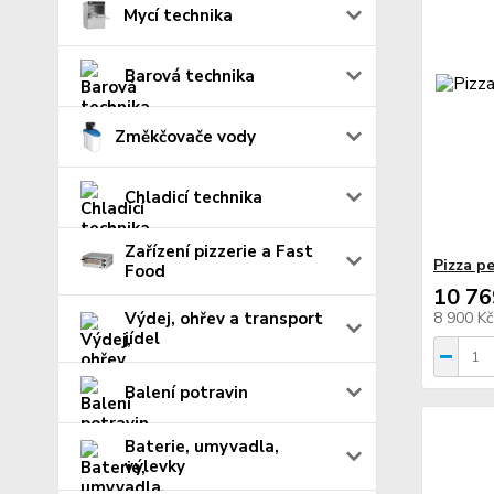
Mycí technika
Barová technika
Změkčovače vody
Chladicí technika
Zařízení pizzerie a Fast
Pizza p
Food
10 76
Výdej, ohřev a transport
8 900 K
jídel
Balení potravin
Baterie, umyvadla,
výlevky