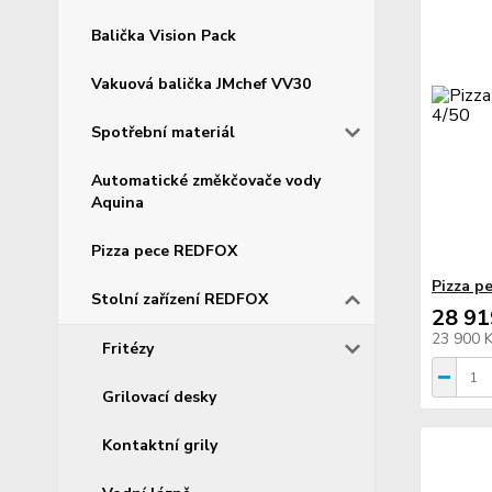
Balička Vision Pack
Vakuová balička JMchef VV30
Spotřební materiál
Automatické změkčovače vody
Aquina
Pizza pece REDFOX
Pizza p
Stolní zařízení REDFOX
28 91
23 900 
Fritézy
Grilovací desky
Kontaktní grily