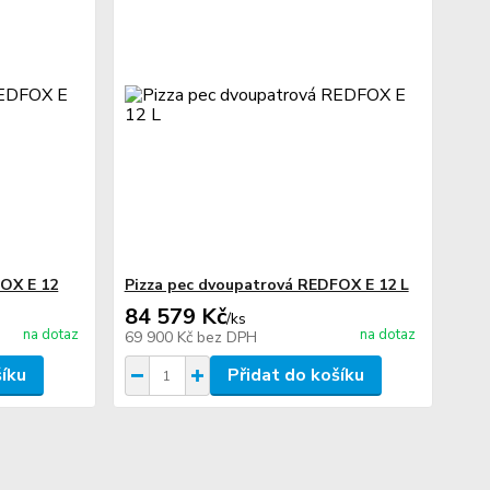
FOX E 12
Pizza pec dvoupatrová REDFOX E 12 L
84 579 Kč
/
ks
na dotaz
na dotaz
69 900 Kč
bez DPH
šíku
Přidat do košíku