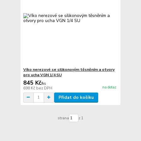
Víko nerezové se silikonovým těsněním a otvory
pro ucha VGN 1/4 SU
845 Kč
/
ks
na dotaz
698 Kč
bez DPH
Přidat do košíku
strana
z 1