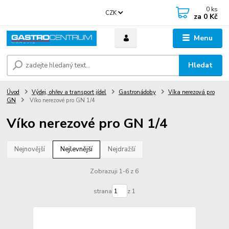
0
ks
CZK
za
0 Kč
Menu
Hledat
Úvod
Výdej, ohřev a transport jídel
Gastronádoby
Víka nerezová pro
GN
Víko nerezové pro GN 1/4
Víko nerezové pro GN 1/4
Nejnovější
Nejlevnější
Nejdražší
Zobrazuji 1-6 z 6
strana
z 1