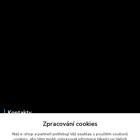
Kontakty
Zpracování cookies
Marcela Šmídová
+420 723 725 881
Náš e-shop a partneři potřebují Váš
souhlas
s použitím souborů
(Po-Pá, 8-16 hod.)
cookies, aby Vám mohli zobrazovat informace týkající se Vašich