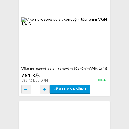
Víko nerezové se silikonovým těsněním VGN 1/4 S
761 Kč
/
ks
na dotaz
629 Kč
bez DPH
Přidat do košíku