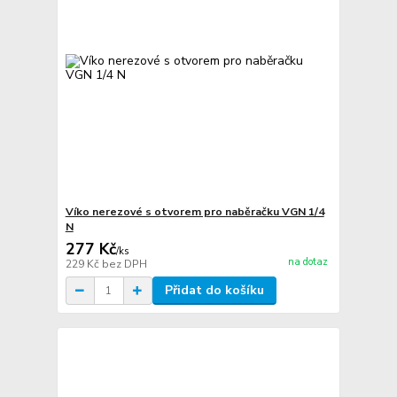
Víko nerezové s otvorem pro naběračku VGN 1/4
N
277 Kč
/
ks
na dotaz
229 Kč
bez DPH
Přidat do košíku