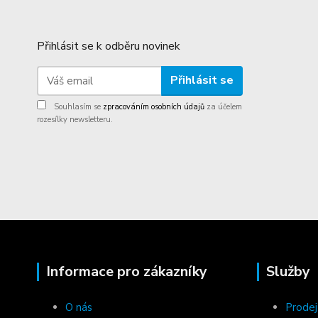
Přihlásit se k odběru novinek
Přihlásit se
Souhlasím se
zpracováním osobních údajů
za účelem
rozesílky newsletteru.
Informace pro zákazníky
Služby
O nás
Prodej