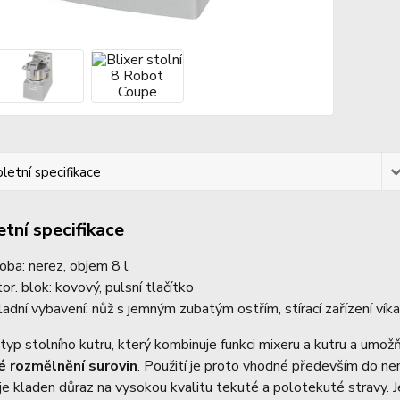
etní specifikace
tní specifikace
oba: nerez, objem 8 l
or. blok: kovový, pulsní tlačítko
ladní vybavení: nůž s jemným zubatým ostřím, stírací zařízení vík
 typ stolního kutru, který kombinuje funkci mixeru a kutru a umož
 rozmělnění surovin
. Použití je proto vhodné především do ne
je kladen důraz na vysokou kvalitu tekuté a polotekuté stravy. 