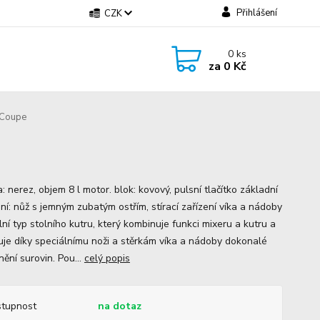
Přihlášení
CZK
0
ks
za
0 Kč
 Coupe
 nerez, objem 8 l motor. blok: kovový, pulsní tlačítko základní
ní: nůž s jemným zubatým ostřím, stírací zařízení víka a nádoby
ní typ stolního kutru, který kombinuje funkci mixeru a kutru a
je díky speciálnímu noži a stěrkám víka a nádoby dokonalé
ění surovin. Pou...
celý popis
tupnost
na dotaz