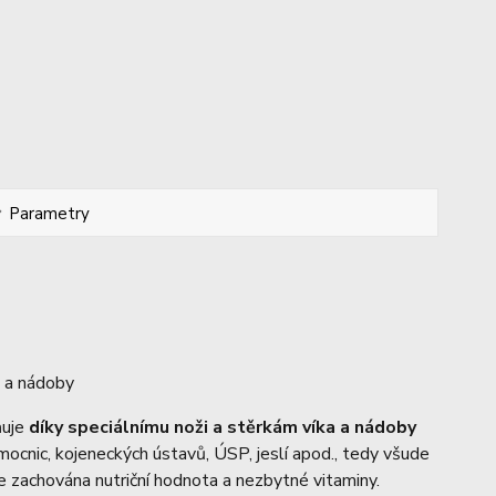
Parametry
a a nádoby
ňuje
díky speciálnímu noži a stěrkám víka a nádoby
mocnic, kojeneckých ústavů, ÚSP, jeslí apod., tedy všude
Je zachována nutriční hodnota a nezbytné vitaminy.