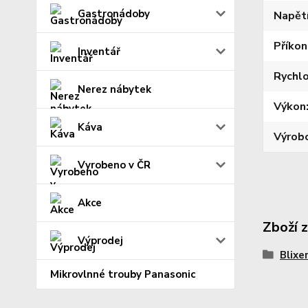
Gastronádoby
Napět
Příkon
Inventář
Rychl
Nerez nábytek
Výkon
Káva
Výrob
Vyrobeno v ČR
Akce
Zboží 
Výprodej
Blixe
Mikrovlnné trouby Panasonic