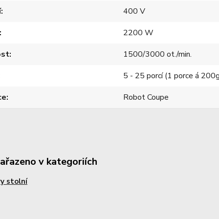
í
400 V
2200 W
ost
1500/3000 ot./min.
5 - 25 porcí (1 porce á 200
ce
Robot Coupe
zařazeno v kategoriích
ry stolní