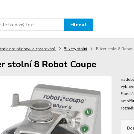
Hledat
troje pro přípravu a zpracování
Blixery stolní
Blixer stolní 8 Robot
er stolní 8 Robot Coupe
nádoba:
vybave
Speciál
umožňu
rozměln
Dos