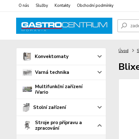
O nás
Služby
Kontakty
Obchodní podmínky
Úvod
S
Konvektomaty
Blix
Varná technika
Multifunkční zařízení
iVario
Stolní zařízení
Stroje pro přípravu a
zpracování