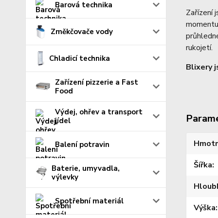
Barová technika
Zařízení 
momentu o
Změkčovače vody
průhledné
rukojetí.
Chladicí technika
Blixery 
Zařízení pizzerie a Fast
Food
Výdej, ohřev a transport
Param
jídel
Hmotn
Balení potravin
Šířka
Baterie, umyvadla,
výlevky
Hloub
Spotřební materiál
Výška