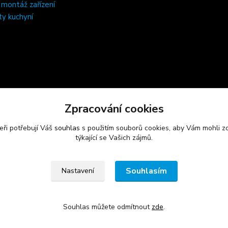
, montáž zařízení
ty kuchyní
Zpracování cookies
eři potřebují Váš
souhlas
s použitím souborů cookies, aby Vám mohli z
týkající se Vašich zájmů.
Souhlasím
Nastavení
Souhlas můžete odmítnout
zde
.