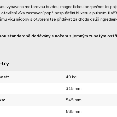
jsou vybavena motorovou brzdou, magnetickou bezpečnostní pojist
tevření víka zastavení popř. nespuštění blixeru a pulsním tlačí
mu víku nádoby s otvorem lze přidávat za chodu další ingredien
jsou standardně dodávány s nožem s jemným zubatým ostřím
etry
ost
40 kg
315 mm
ka
545 mm
585 mm