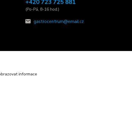
+420 723 725 881
(Po-Pá, 8-16 hod.)
gastrocentrum@email.cz
obrazovat informace