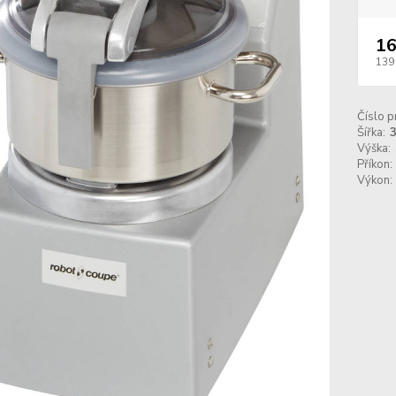
16
139
Číslo p
Šířka:
Výška:
Příkon:
Výkon: