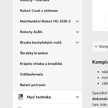
Roboty - hnětače
Robot Cook s ohřevem
Multifunkční Robot HU 1020-2
Roboty ALBA
Bruska kuchyňských nožů
Kompl
Škrabky brambor
Komple
Kráječe chleba a knedlíků
nád
Odšťavňovače
mot
zák
Balení potravin
Speciální
Mycí technika
dokonalé
tam, kde 