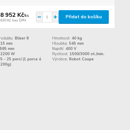
8 952 Kč
/
ks
Přidat do košíku
 630 Kč
bez DPH
roduktu:
Blixer 8
Hmotnost:
40 kg
315 mm
Hloubka:
545 mm
585 mm
Napětí:
400 V
2200 W
Rychlost:
1500/3000 ot./min.
5 - 25 porcí (1 porce á
Výrobce:
Robot Coupe
200g)