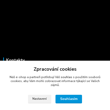
Kontakty
Zpracování cookies
Marcela Šmídová
+420 723 725 881
Náš e-shop a partneři potřebují Váš
souhlas
s použitím souborů
(Po-Pá, 8-16 hod.)
cookies, aby Vám mohli zobrazovat informace týkající se Vašich
zájmů.
gastrocentrum@email.cz
Souhlasím
Nastavení