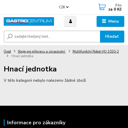
0
ks
CZK
za
0 Kč
Menu
Hledat
Úvod
Stroje pro přípravu a zpracování
Multifunkční Robot HU 1020-2
Hnací jednotka
Hnací jednotka
V této kategorii nebylo nalezeno žádné zboží.
Informace pro zákazníky