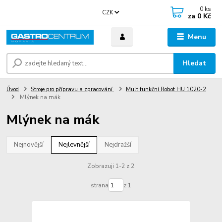
0
ks
CZK
za
0 Kč
Menu
Hledat
Úvod
Stroje pro přípravu a zpracování
Multifunkční Robot HU 1020-2
Mlýnek na mák
Mlýnek na mák
Nejnovější
Nejlevnější
Nejdražší
Zobrazuji 1-2 z 2
strana
z 1