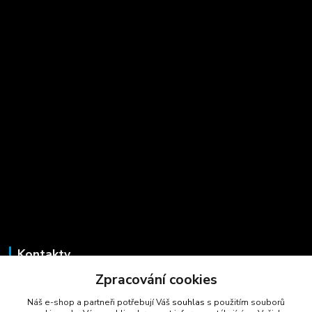
Kontakty
Zpracování cookies
Marcela Šmídová
+420 723 725 881
Náš e-shop a partneři potřebují Váš
souhlas
s použitím souborů
(Po-Pá, 8-16 hod.)