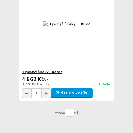
Trychtýř široký - nerez
4 562 Kč
/
ks
na dotaz
3 770 Kč
bez DPH
Přidat do košíku
strana
z 1