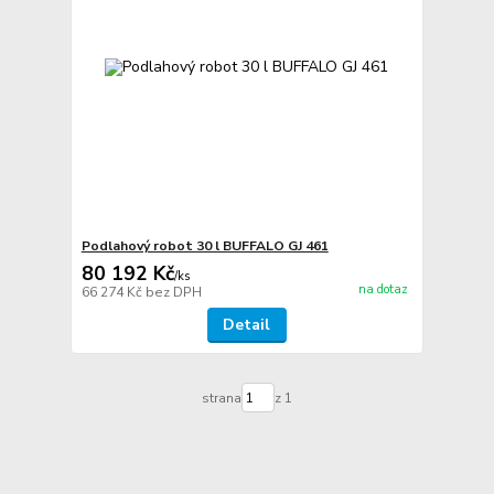
Podlahový robot 30 l BUFFALO GJ 461
80 192 Kč
/
ks
na dotaz
66 274 Kč
bez DPH
Detail
strana
z 1