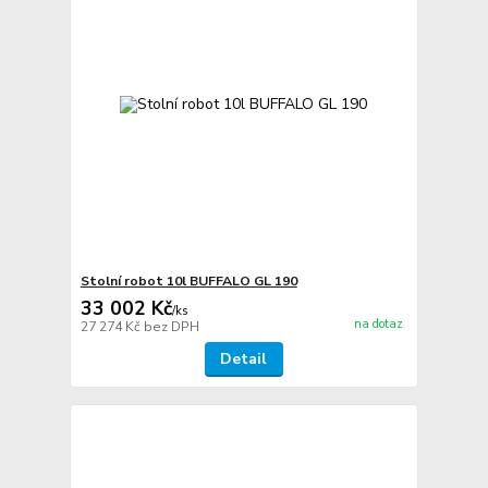
Stolní robot 10l BUFFALO GL 190
33 002 Kč
/
ks
na dotaz
27 274 Kč
bez DPH
Detail