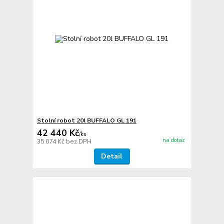
Stolní robot 20l BUFFALO GL 191
42 440 Kč
/
ks
na dotaz
35 074 Kč
bez DPH
Detail