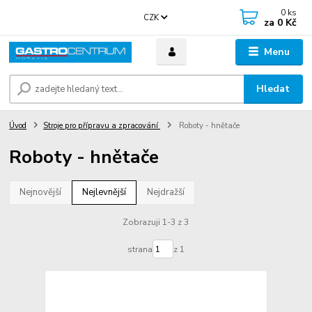
0
ks
CZK
za
0 Kč
Menu
Hledat
Úvod
Stroje pro přípravu a zpracování
Roboty - hnětače
Roboty - hnětače
Nejnovější
Nejlevnější
Nejdražší
Zobrazuji 1-3 z 3
strana
z 1