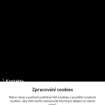
Kontakty
Zpracování cookies
Marcela Šmídová
+420 723 725 881
Náš e-shop a partneři potřebují Váš
souhlas
s použitím souborů
(Po-Pá, 8-16 hod.)
cookies, aby Vám mohli zobrazovat informace týkající se Vašich
zájmů.