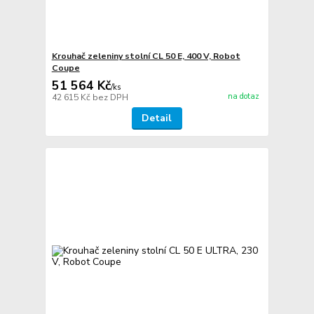
Krouhač zeleniny stolní CL 50 E, 400 V, Robot
Coupe
51 564 Kč
/
ks
na dotaz
42 615 Kč
bez DPH
Detail