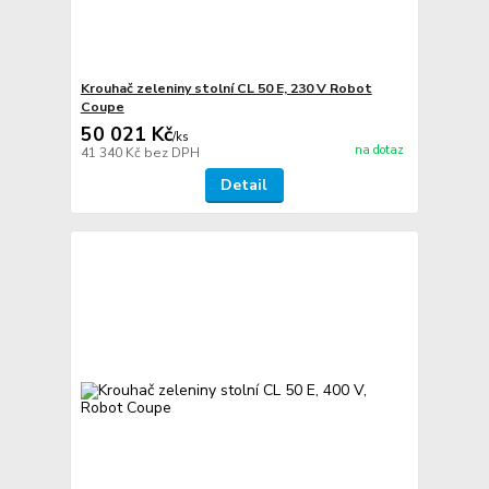
Krouhač zeleniny stolní CL 50 E, 230 V Robot
Coupe
50 021 Kč
/
ks
na dotaz
41 340 Kč
bez DPH
Detail