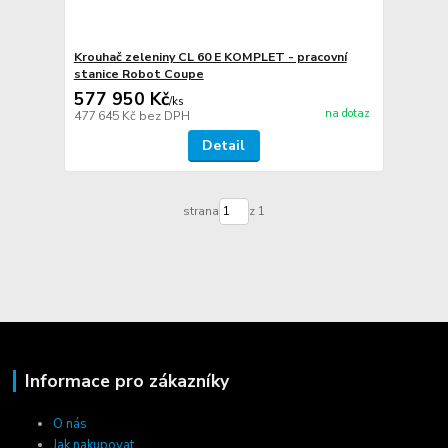
Krouhač zeleniny CL 60 E KOMPLET - pracovní
stanice Robot Coupe
577 950 Kč
/
ks
na dotaz
477 645 Kč
bez DPH
Detail
strana
z 1
Informace pro zákazníky
O nás
Jak nakupovat