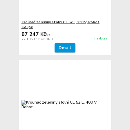
Krouhač zeleniny stolní CL 52 E, 230 V, Robot
Coupe
87 247 Kč
/
ks
na dotaz
72 105 Kč
bez DPH
Detail