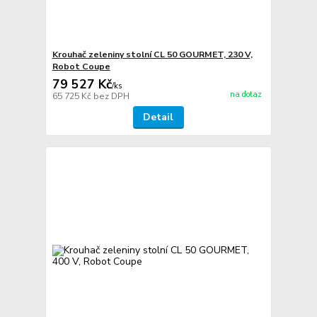
Krouhač zeleniny stolní CL 50 GOURMET, 230 V,
Robot Coupe
79 527 Kč
/
ks
na dotaz
65 725 Kč
bez DPH
Detail