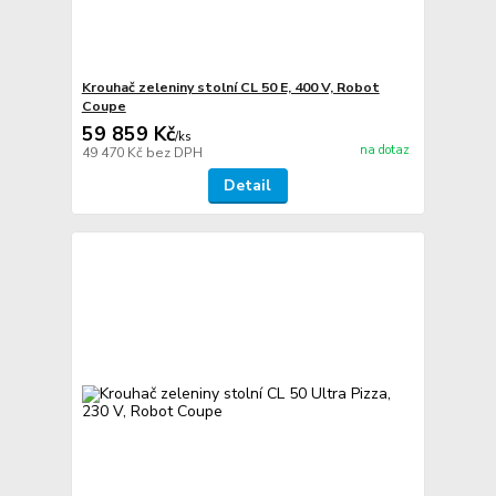
Krouhač zeleniny stolní CL 50 E, 400 V, Robot
Coupe
59 859 Kč
/
ks
na dotaz
49 470 Kč
bez DPH
Detail