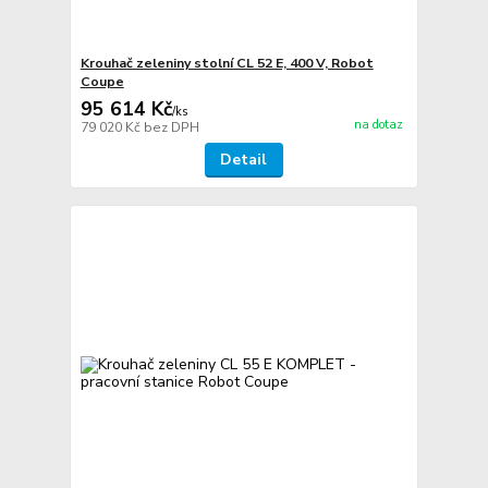
Krouhač zeleniny stolní CL 52 E, 400 V, Robot
Coupe
95 614 Kč
/
ks
na dotaz
79 020 Kč
bez DPH
Detail