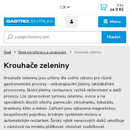
0
ks
CZK
za
0 Kč
Menu
Hledat
Úvod
Stroje pro přípravu a zpracování
Krouhače zeleniny
Krouhače zeleniny
Krouhače zeleniny jsou určeny dle svého výkonu pro různé
gastronomické provozy - velkokapacitní jídelny, lahůdkářské
provozovny, školní jídelny, restaurace, rychlá občerstvení a další
provozy. Lze zpracovávat syrovou zeleninu, ovoce a na
speciálních discích ořechy, parmezán, strouhanku, čokoládu,
brambory, křen a mrkev. Zařízení jsou vybavena magnetickou
bezpečnostní pojistkou, brzdným systémem motoru a
automatickým restartem. Široký výběr nerezových disků umožňuje
v závislosti na modelu plátkovat, strouhat, nudličkovat,