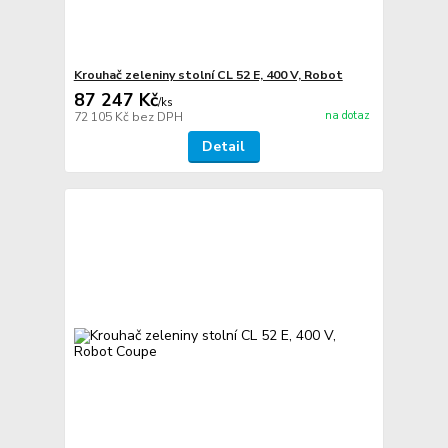
Krouhač zeleniny stolní CL 52 E, 400 V, Robot
87 247 Kč
/
ks
na dotaz
72 105 Kč
bez DPH
Detail