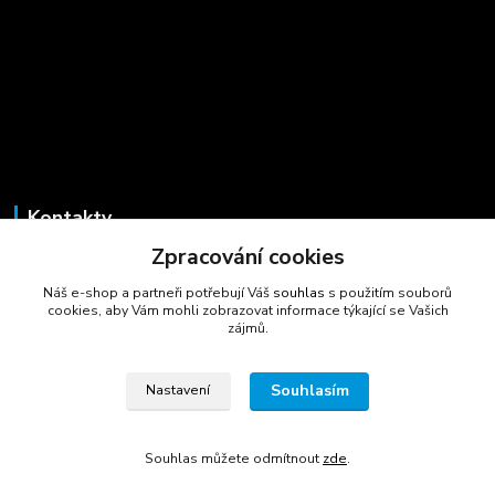
Kontakty
Zpracování cookies
Marcela Šmídová
+420 723 725 881
Náš e-shop a partneři potřebují Váš
souhlas
s použitím souborů
(Po-Pá, 8-16 hod.)
cookies, aby Vám mohli zobrazovat informace týkající se Vašich
zájmů.
gastrocentrum@email.cz
Souhlasím
Nastavení
Souhlas můžete odmítnout
zde
.