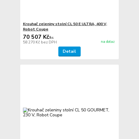
Krouhač zeleniny stolní CL 50 E ULTRA, 400 V,
Robot Coupe
70 507 Kč
/
ks
na dotaz
58 270 Kč
bez DPH
Detail