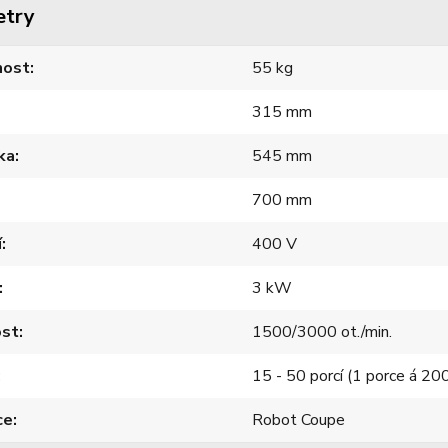
etry
ost
55 kg
315 mm
ka
545 mm
700 mm
í
400 V
3 kW
ost
1500/3000 ot./min.
15 - 50 porcí (1 porce á 20
ce
Robot Coupe