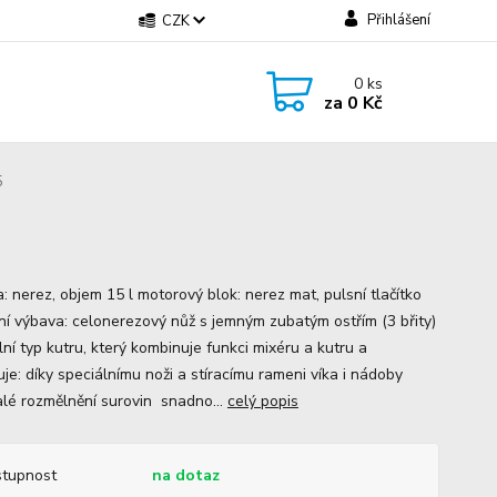
Přihlášení
CZK
0
ks
za
0 Kč
5
: nerez, objem 15 l motorový blok: nerez mat, pulsní tlačítko
ní výbava: celonerezový nůž s jemným zubatým ostřím (3 břity)
ní typ kutru, který kombinuje funkci mixéru a kutru a
je: díky speciálnímu noži a stíracímu rameni víka i nádoby
lé rozmělnění surovin snadno...
celý popis
tupnost
na dotaz