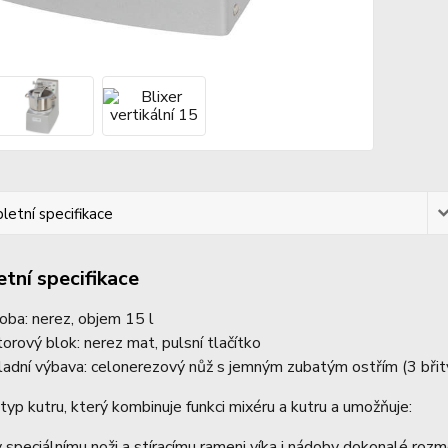
etní specifikace
tní specifikace
oba: nerez, objem 15 l
orový blok: nerez mat, pulsní tlačítko
ladní výbava: celonerezový nůž s jemným zubatým ostřím (3 břit
 typ kutru, který kombinuje funkci mixéru a kutru a umožňuje:
y speciálnímu noži a stíracímu rameni víka i nádoby dokonalé roz