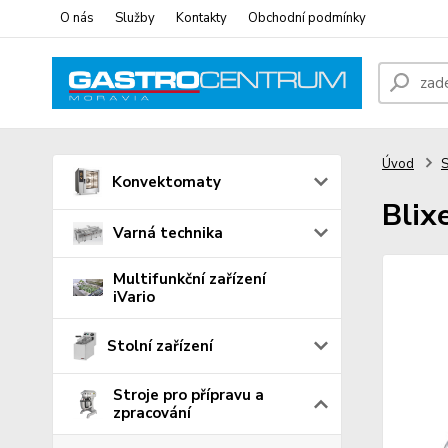
O nás
Služby
Kontakty
Obchodní podmínky
Úvod
S
Konvektomaty
Blix
Varná technika
Multifunkční zařízení
iVario
Stolní zařízení
Stroje pro přípravu a
zpracování