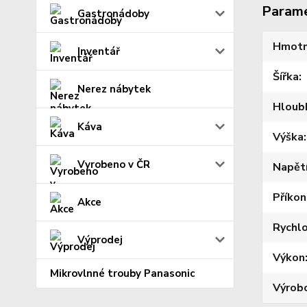
Param
Gastronádoby
Hmotn
Inventář
Šířka
Nerez nábytek
Hloub
Káva
Výška
Vyrobeno v ČR
Napět
Příkon
Akce
Rychl
Výprodej
Výkon
Mikrovlnné trouby Panasonic
Výrob