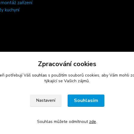
, montáž zařízení
ty kuchyní
Zpracování cookies
eři potřebují Váš
souhlas
s použitím souborů cookies, aby Vám mohli z
týkající se Vašich zájmů.
Souhlasím
Nastavení
Souhlas můžete odmítnout
zde
.