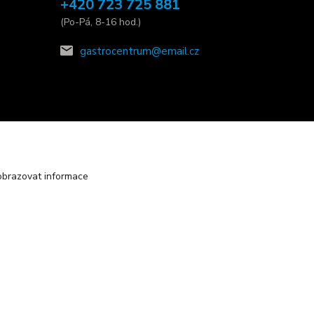
+420 723 725 881
(Po-Pá, 8-16 hod.)
gastrocentrum@email.cz
obrazovat informace