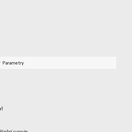
Parametry
y)
mělnění surovin