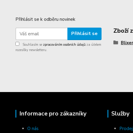
Přihlásit se k odběru novinek
Zboží 
Přihlásit se
Blixe
Souhlasím se
zpracováním osobních údajů
za účelem
rozesílky newsletteru.
Informace pro zákazníky
Služby
O nás
Prodej