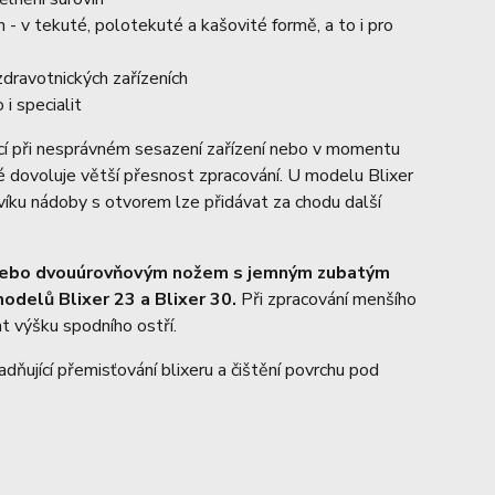
 - v tekuté, polotekuté a kašovité formě, a to i pro
zdravotnických zařízeních
i specialit
ící při nesprávném sesazení zařízení nebo v momentu
ré dovoluje větší přesnost zpracování. U modelu Blixer
 víku nádoby s otvorem lze přidávat za chodu další
 nebo dvouúrovňovým nožem s jemným zubatým
elů Blixer 23 a Blixer 30.
Při zpracování menšího
t výšku spodního ostří.
dňující přemisťování blixeru a čištění povrchu pod