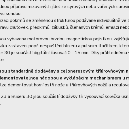
dnou přípravu mixovaných jídel ze syrových nebo vařených surovin
ivu sondou
lizaci pokrmů se změněnou strukturou podávané individuálně ve 
pravu chuťovek, předkrmů, zákusků, šlehaných krémů, emulzí nebo 
jsou vybavena motorovou brzdou, magnetickou pojistkou, zajišťuj
víka zastavení popř. nespuštění blixeru a pulsním tlačítkem, kte
er 30 je součástí digitální časovač 0 - 15 min. Díky průhlednému
ce.
 jsou standardně dodávány s celonerezovým tříúrovňovým
 demontovatelnou nádobou a vyklápěcím mechanismem u mod
lze demontovat horní ostří nože u tříúrovňových nožů a regulova
 23 a Blixeru 30 jsou součástí dodávky tři vysouvací kolečka usna
.