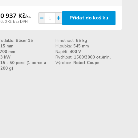
0 937 Kč
/
ks
Přidat do košíku
 650 Kč
bez DPH
roduktu:
Blixer 15
Hmotnost:
55 kg
315 mm
Hloubka:
545 mm
700 mm
Napětí:
400 V
3 kW
Rychlost:
1500/3000 ot./min.
15 - 50 porcí (1 porce á
Výrobce:
Robot Coupe
200 g)