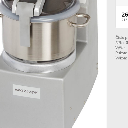
26
215
Číslo p
Šířka:
Výška:
Příkon:
Výkon: