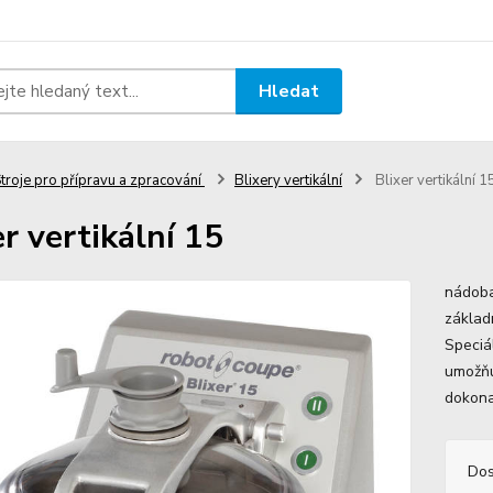
Hledat
troje pro přípravu a zpracování
Blixery vertikální
Blixer vertikální 1
er vertikální 15
nádoba
základ
Speciál
umožňu
dokona
Dos