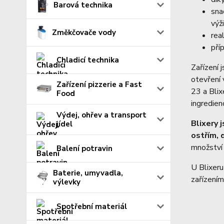
Barová technika
sna
výž
Změkčovače vody
rea
pří
Chladicí technika
Zařízení 
otevření 
Zařízení pizzerie a Fast
23 a Blix
Food
ingredien
Výdej, ohřev a transport
Blixery
jídel
ostřím,
množství 
Balení potravin
U Blixeru
Baterie, umyvadla,
zařízením
výlevky
Spotřební materiál