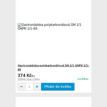
Gastronádoba polykarbonátová GN 1/1 GNPK 1/1-
65
374 Kč
/
ks
na dotaz
309 Kč
bez DPH
Přidat do košíku