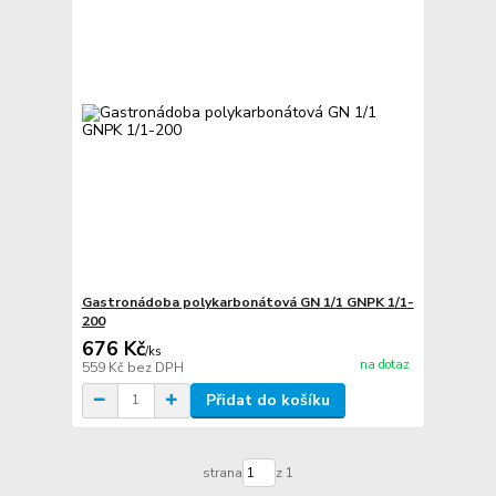
Gastronádoba polykarbonátová GN 1/1 GNPK 1/1-
200
676 Kč
/
ks
na dotaz
559 Kč
bez DPH
Přidat do košíku
strana
z 1