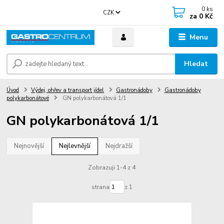
0
ks
CZK
za
0 Kč
Menu
Hledat
Úvod
Výdej, ohřev a transport jídel
Gastronádoby
Gastronádoby
polykarbonátové
GN polykarbonátová 1/1
GN polykarbonátová 1/1
Nejnovější
Nejlevnější
Nejdražší
Zobrazuji 1-4 z 4
strana
z 1