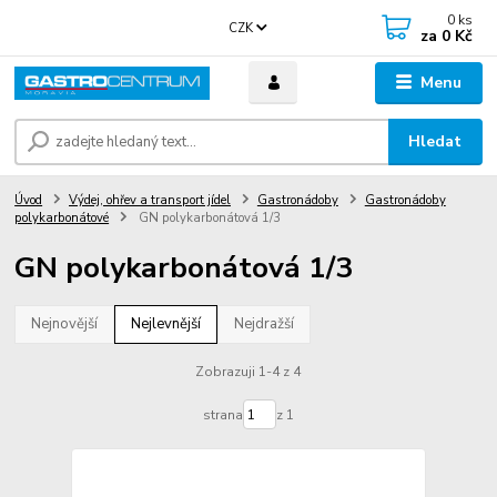
0
ks
CZK
za
0 Kč
Menu
Hledat
Úvod
Výdej, ohřev a transport jídel
Gastronádoby
Gastronádoby
polykarbonátové
GN polykarbonátová 1/3
GN polykarbonátová 1/3
Nejnovější
Nejlevnější
Nejdražší
Zobrazuji 1-4 z 4
strana
z 1