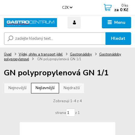
0
ks
CZK
za
0 Kč
Menu
Hledat
Úvod
Výdej, ohřev a transport jídel
Gastronádoby
Gastronádoby
polypropylenové
GN polypropylenová GN 1/1
GN polypropylenová GN 1/1
Nejnovější
Nejlevnější
Nejdražší
Zobrazuji 1-4 z 4
strana
z 1