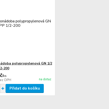
ádoba polypropylenová GN 1/2
2-200
č
/
ks
na dotaz
ez DPH
Přidat do košíku