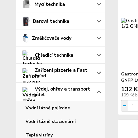
Mycí technika
Barová technika
Změkčovače vody
Chladicí technika
Zařízení pizzerie a Fast
Gastron
Food
GNPP 1/
132 K
Výdej, ohřev a transport
jídel
109 Kč
b
Vodní lázně pojízdné
Vodní lázně stacionární
Teplé vitríny