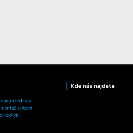
Kde nás najdete
 gastrotechniky
, montáž zařízení
ty kuchyní