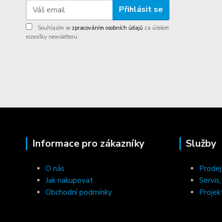
Přihlásit se
Souhlasím se
zpracováním osobních údajů
za účelem
rozesílky newsletteru.
Informace pro zákazníky
Služby
O nás
Prodej
Jak nakupovat
Servis
Obchodní podmínky
Projek