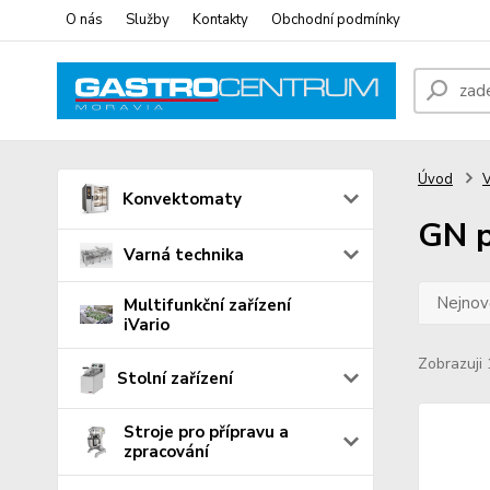
O nás
Služby
Kontakty
Obchodní podmínky
Úvod
V
Konvektomaty
GN p
Varná technika
Nejnově
Multifunkční zařízení
iVario
Zobrazuji 
Stolní zařízení
Stroje pro přípravu a
zpracování