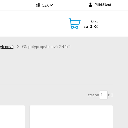
Přihlášení
CZK
0
ks
za
0 Kč
ylenové
GN polypropylenová GN 1/2
strana
z 1