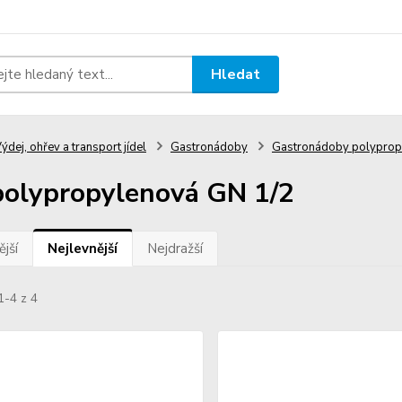
Hledat
ýdej, ohřev a transport jídel
Gastronádoby
Gastronádoby polyprop
olypropylenová GN 1/2
jší
Nejlevnější
Nejdražší
1-4 z 4