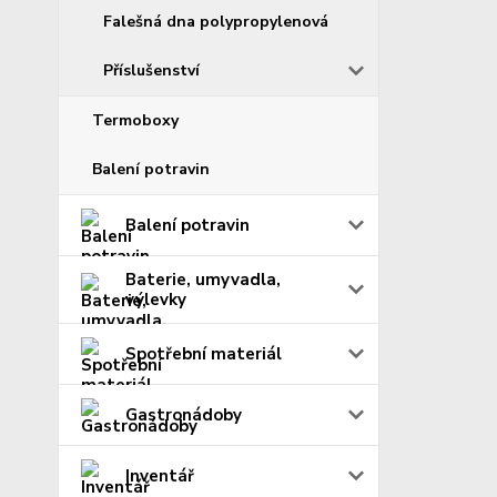
Falešná dna polypropylenová
Příslušenství
Termoboxy
Balení potravin
Balení potravin
Baterie, umyvadla,
výlevky
Spotřební materiál
Gastronádoby
Inventář