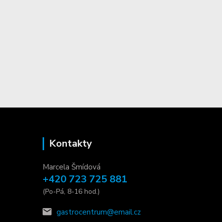
Kontakty
Marcela Šmídová
+420 723 725 881
(Po-Pá, 8-16 hod.)
gastrocentrum@email.cz