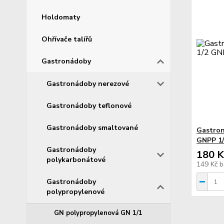
Holdomaty
Ohřívače talířů
Gastronádoby
Gastronádoby nerezové
Gastronádoby teflonové
Gastronádoby smaltované
Gastron
GNPP 1/
Gastronádoby
180 K
polykarbonátové
149 Kč
b
Gastronádoby
polypropylenové
GN polypropylenová GN 1/1