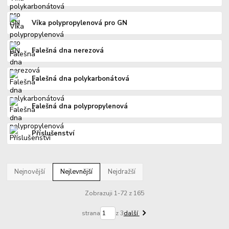
Víka polypropylenová pro GN
Falešná dna nerezová
Falešná dna polykarbonátová
Falešná dna polypropylenová
Příslušenství
Nejnovější
Nejlevnější
Nejdražší
Zobrazuji 1-72 z 165
strana
z 3
další