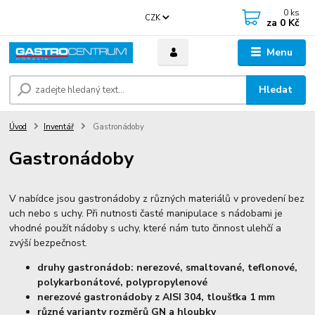
0
ks
CZK
za
0 Kč
Menu
Hledat
Úvod
Inventář
Gastronádoby
Gastronádoby
V nabídce jsou gastronádoby z různých materiálů v provedení bez
uch nebo s uchy. Při nutnosti časté manipulace s nádobami je
vhodné použít nádoby s uchy, které nám tuto činnost ulehčí a
zvýší bezpečnost.
druhy gastronádob: nerezové, smaltované, teflonové,
polykarbonátové, polypropylenové
nerezové gastronádoby z AISI 304, tloušťka 1 mm
různé varianty rozměrů GN a hloubky