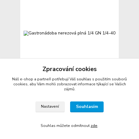
Zpracování cookies
Náš e-shop a partneři potřebují Váš
souhlas
s použitím souborů
Gastronádoba nerezová plná 1/4 GN 1/4-40
cookies, aby Vám mohli zobrazovat informace týkající se Vašich
zájmů.
241 Kč
/
ks
na dotaz
199 Kč
bez DPH
Přidat do košíku
Souhlasím
Nastavení
Souhlas můžete odmítnout
zde
.