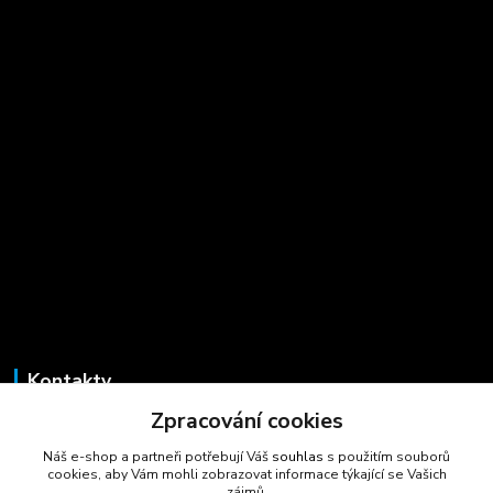
Kontakty
Zpracování cookies
Marcela Šmídová
+420 723 725 881
Náš e-shop a partneři potřebují Váš
souhlas
s použitím souborů
(Po-Pá, 8-16 hod.)
cookies, aby Vám mohli zobrazovat informace týkající se Vašich
zájmů.