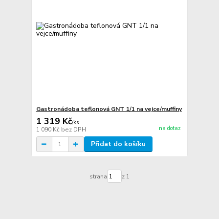
Gastronádoba teflonová GNT 1/1 na vejce/muffiny
1 319 Kč
/
ks
na dotaz
1 090 Kč
bez DPH
Přidat do košíku
strana
z 1