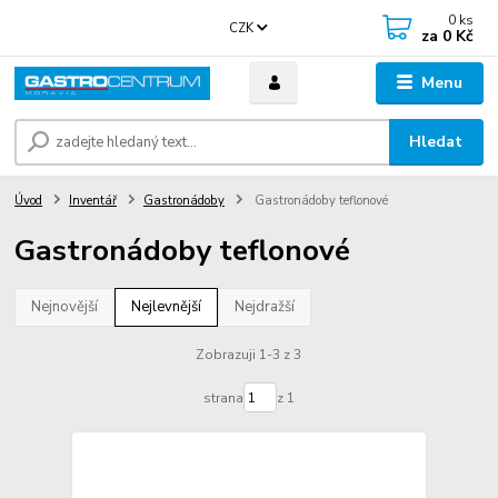
0
ks
CZK
za
0 Kč
Menu
Hledat
Úvod
Inventář
Gastronádoby
Gastronádoby teflonové
Gastronádoby teflonové
Nejnovější
Nejlevnější
Nejdražší
Zobrazuji 1-3 z 3
strana
z 1