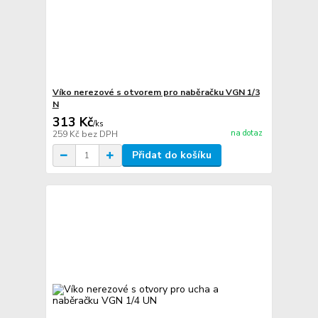
Víko nerezové s otvorem pro naběračku VGN 1/3
N
313 Kč
/
ks
na dotaz
259 Kč
bez DPH
Přidat do košíku