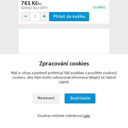
761 Kč
/
ks
na dotaz
629 Kč
bez DPH
Přidat do košíku
Zpracování cookies
Náš e-shop a partneři potřebují Váš
souhlas
s použitím souborů
cookies, aby Vám mohli zobrazovat informace týkající se Vašich
zájmů.
Souhlasím
Nastavení
Souhlas můžete odmítnout
zde
.
Víko nerezové se silikonovým těsněním a otvory
pro ucha VGN 1/6 SU