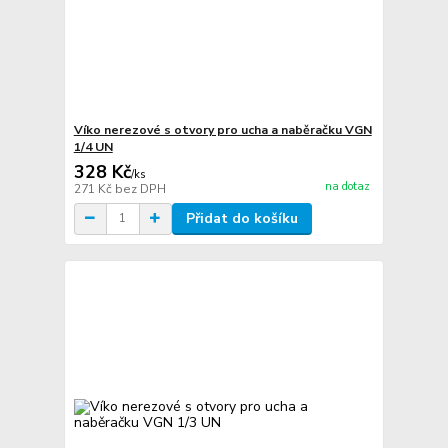
Víko nerezové s otvory pro ucha a naběračku VGN
1/4 UN
328 Kč
/
ks
na dotaz
271 Kč
bez DPH
Přidat do košíku