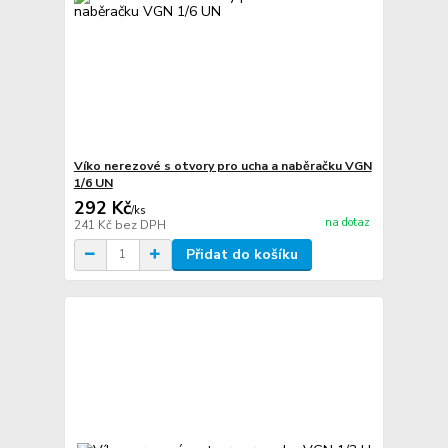
Víko nerezové s otvory pro ucha a naběračku VGN
1/6 UN
292 Kč
/
ks
na dotaz
241 Kč
bez DPH
Přidat do košíku