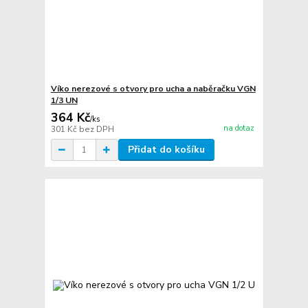
Víko nerezové s otvory pro ucha a naběračku VGN
1/3 UN
364 Kč
/
ks
na dotaz
301 Kč
bez DPH
Přidat do košíku