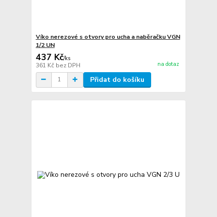
Víko nerezové s otvory pro ucha a naběračku VGN
1/2 UN
437 Kč
/
ks
na dotaz
361 Kč
bez DPH
Přidat do košíku