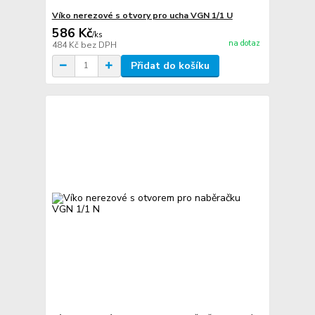
Víko nerezové s otvory pro ucha VGN 1/1 U
586 Kč
/
ks
na dotaz
484 Kč
bez DPH
Přidat do košíku