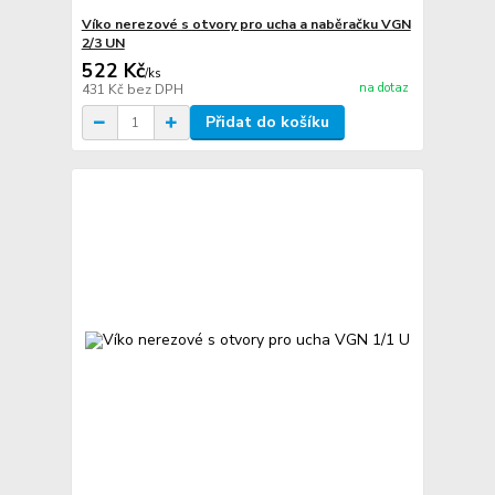
Víko nerezové s otvory pro ucha a naběračku VGN
2/3 UN
522 Kč
/
ks
na dotaz
431 Kč
bez DPH
Přidat do košíku