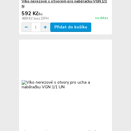
Víko nerezové s otvorem pro naběračku VGN 1/1
N
592 Kč
/
ks
na dotaz
489 Kč
bez DPH
Přidat do košíku