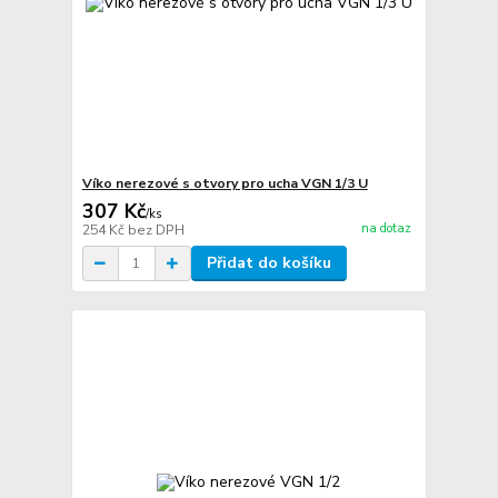
Víko nerezové s otvory pro ucha VGN 1/3 U
307 Kč
/
ks
na dotaz
254 Kč
bez DPH
Přidat do košíku