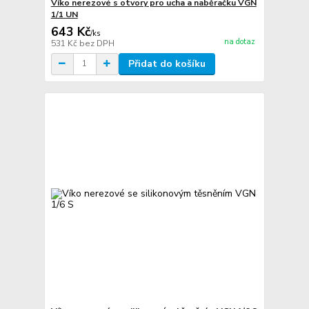
Víko nerezové s otvory pro ucha a naběračku VGN
1/1 UN
643 Kč
/
ks
na dotaz
531 Kč
bez DPH
Přidat do košíku