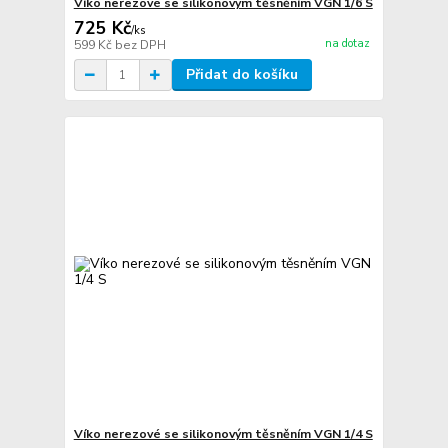
Víko nerezové se silikonovým těsněním VGN 1/6 S
725 Kč
/
ks
na dotaz
599 Kč
bez DPH
Přidat do košíku
Víko nerezové se silikonovým těsněním VGN 1/4 S