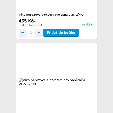
Víko nerezové s otvory pro ucha VGN 2/4 U
465 Kč
/
ks
na dotaz
384 Kč
bez DPH
Přidat do košíku