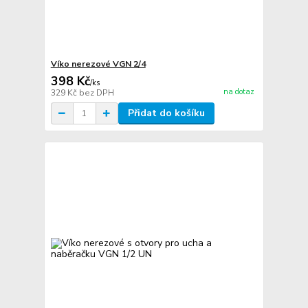
Víko nerezové VGN 2/4
398 Kč
/
ks
na dotaz
329 Kč
bez DPH
Přidat do košíku