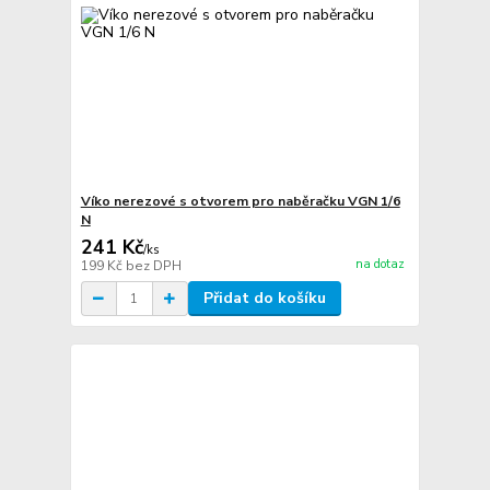
Víko nerezové s otvorem pro naběračku VGN 1/6
N
241 Kč
/
ks
na dotaz
199 Kč
bez DPH
Přidat do košíku