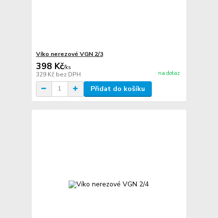
Víko nerezové VGN 2/3
398 Kč
/
ks
na dotaz
329 Kč
bez DPH
Přidat do košíku