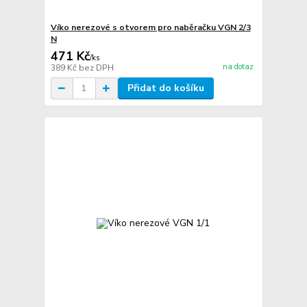
Víko nerezové s otvorem pro naběračku VGN 2/3
N
471 Kč
/
ks
na dotaz
389 Kč
bez DPH
Přidat do košíku