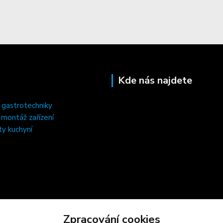
Kde nás najdete
 gastrotechniky
, montáž zařízení
ty kuchyní
Zpracování cookies