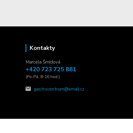
Kontakty
Marcela Šmídová
+420 723 725 881
(Po-Pá, 8-16 hod.)
gastrocentrum@email.cz