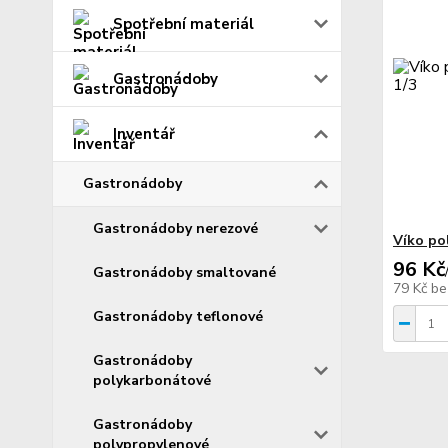
Spotřební materiál
Gastronádoby
Inventář
Gastronádoby
Gastronádoby nerezové
Víko po
96 Kč
Gastronádoby smaltované
79 Kč
be
Gastronádoby teflonové
Gastronádoby
polykarbonátové
Gastronádoby
polypropylenové