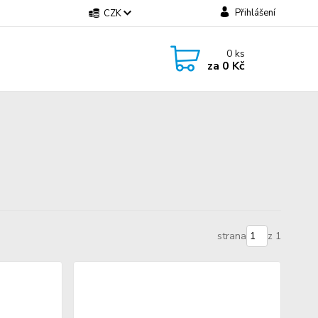
Přihlášení
CZK
0
ks
za
0 Kč
strana
z 1