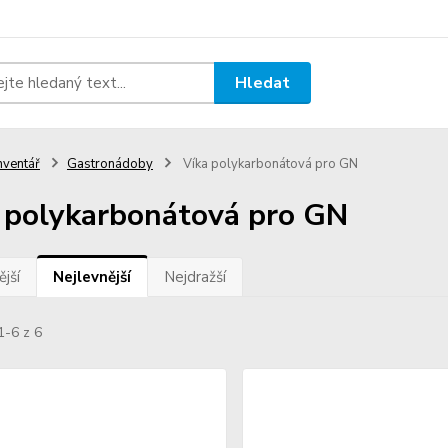
Hledat
nventář
Gastronádoby
Víka polykarbonátová pro GN
 polykarbonátová pro GN
jší
Nejlevnější
Nejdražší
1-6 z 6