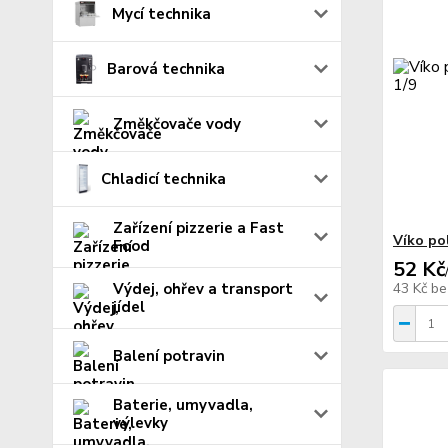
Mycí technika
Barová technika
Změkčovače vody
Chladicí technika
Zařízení pizzerie a Fast
Víko po
Food
52 Kč
Výdej, ohřev a transport
43 Kč
be
jídel
Balení potravin
Baterie, umyvadla,
výlevky